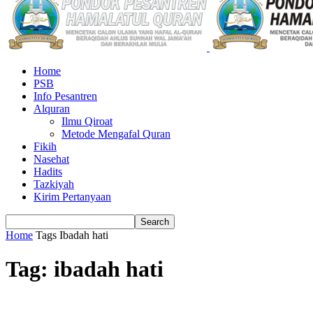
Home
PSB
Info Pesantren
Alquran
Ilmu Qiroat
Metode Mengafal Quran
Fikih
Nasehat
Hadits
Tazkiyah
Kirim Pertanyaan
Home
Tags
Ibadah hati
Tag: ibadah hati