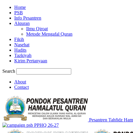
Home
PSB
Info Pesantren
Alquran
Ilmu Qiroat
Metode Mengafal Quran
Fikih
Nasehat
Hadits
Tazkiyah
Kirim Pertanyaan
Search
About
Contact
Pesantren Tahfidz Ham