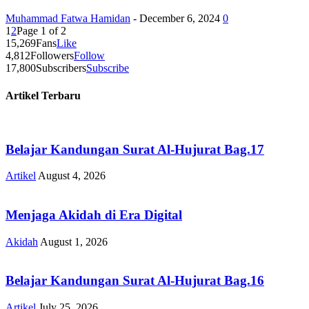
Muhammad Fatwa Hamidan
-
December 6, 2024
0
1
2
Page 1 of 2
15,269
Fans
Like
4,812
Followers
Follow
17,800
Subscribers
Subscribe
Artikel Terbaru
Belajar Kandungan Surat Al-Hujurat Bag.17
Artikel
August 4, 2026
Menjaga Akidah di Era Digital
Akidah
August 1, 2026
Belajar Kandungan Surat Al-Hujurat Bag.16
Artikel
July 25, 2026