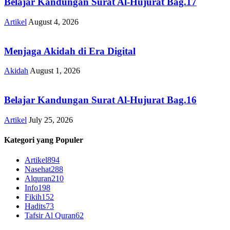
Belajar Kandungan Surat Al-Hujurat Bag.17
Artikel
August 4, 2026
Menjaga Akidah di Era Digital
Akidah
August 1, 2026
Belajar Kandungan Surat Al-Hujurat Bag.16
Artikel
July 25, 2026
Kategori yang Populer
Artikel
894
Nasehat
288
Alquran
210
Info
198
Fikih
152
Hadits
73
Tafsir Al Quran
62