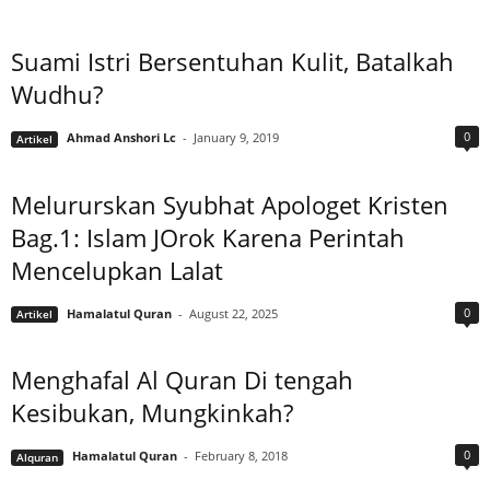
Suami Istri Bersentuhan Kulit, Batalkah
Wudhu?
0
Ahmad Anshori Lc
-
January 9, 2019
Artikel
Melururskan Syubhat Apologet Kristen
Bag.1: Islam JOrok Karena Perintah
Mencelupkan Lalat
0
Hamalatul Quran
-
August 22, 2025
Artikel
Menghafal Al Quran Di tengah
Kesibukan, Mungkinkah?
0
Hamalatul Quran
-
February 8, 2018
Alquran