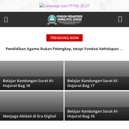
Pendidikan Agama Bukan Pelengkap, tetapi
TRENDING NOW
Fondasi Kehidupan Anak
Pendidikan Agama Bukan Pelengkap, tetapi Fondasi Kehidupan Anak
Muhammad Fatwa Hamidan
-
August 9, 2026
Belajar Kandungan Surat Al-
Belajar Kandungan Surat Al-
Hujurat Bag.18
Hujurat Bag.17
Belajar Kandungan Surat Al-
Menjaga Akidah di Era Digital
Hujurat Bag.16