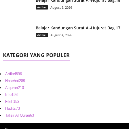
Belajar Kandungan Surat Al-Hujurat Bag.18
Artikel
August 9, 2026
Belajar Kandungan Surat Al-Hujurat Bag.17
Artikel
August 4, 2026
KATEGORI YANG POPULER
Artikel
896
Nasehat
289
Alquran
210
Info
198
Fikih
152
Hadits
73
Tafsir Al Quran
63