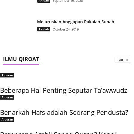
Akidah
September 19, 2020
Meluruskan Anggapan Pakaian Sunah
Akidah
October 24, 2019
ILMU QIROAT
All
Alquran
Beberapa Hal Penting Seputar Ta’awwudz
Alquran
Benarkah Hafs adalah Seorang Pendusta?
Alquran