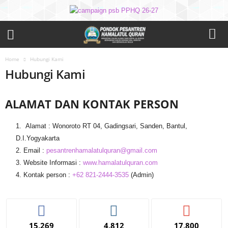
Home
Hubungi Kami
Hubungi Kami
ALAMAT DAN KONTAK PERSON
Alamat : Wonoroto RT 04, Gadingsari, Sanden, Bantul,
D.I.Yogyakarta
Email :
pesantrenhamalatulquran@gmail.com
Website Informasi :
www.hamalatulquran.com
Kontak person :
+62 821-2444-3535
(Admin)
15,269
4,812
17,800