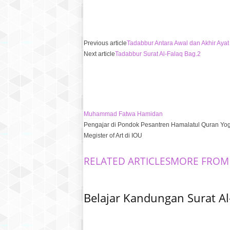
Previous article
Tadabbur Antara Awal dan Akhir Ayat
Next article
Tadabbur Surat Al-Falaq Bag.2
Muhammad Fatwa Hamidan
Pengajar di Pondok Pesantren Hamalatul Quran Yogy
Megister of Art di IOU
RELATED ARTICLES
MORE FROM
Belajar Kandungan Surat Al