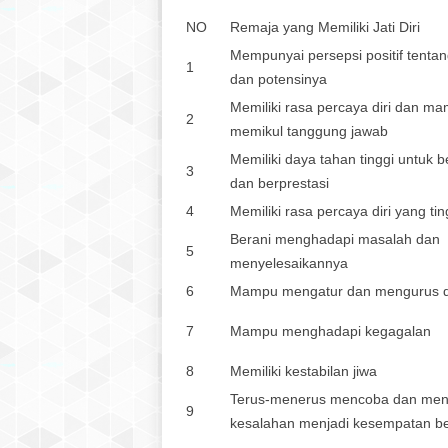
NO
Remaja yang Memiliki Jati Diri
Mempunyai persepsi positif tentan
1
dan potensinya
Memiliki rasa percaya diri dan m
2
memikul tanggung jawab
Memiliki daya tahan tinggi untuk b
3
dan berprestasi
4
Memiliki rasa percaya diri yang tin
Berani menghadapi masalah dan
5
menyelesaikannya
6
Mampu mengatur dan mengurus d
7
Mampu menghadapi kegagalan
8
Memiliki kestabilan jiwa
Terus-menerus mencoba dan me
9
kesalahan menjadi kesempatan be