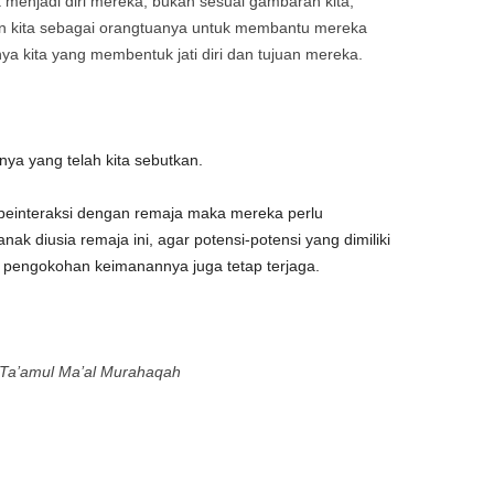
enjadi diri mereka, bukan sesuai gambaran kita,
n kita sebagai orangtuanya untuk membantu mereka
a kita yang membentuk jati diri dan tujuan mereka.
a yang telah kita sebutkan.
 beinteraksi dengan remaja maka mereka perlu
k diusia remaja ini, agar potensi-potensi yang dimiliki
pengokohan keimanannya juga tetap terjaga.
it Ta’amul Ma’al Murahaqah