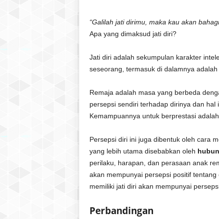
l
a
“Galilah jati dirimu, maka kau akan bahagi
t
Apa yang dimaksud jati diri?
u
l
Jati diri adalah sekumpulan karakter intel
Q
seseorang, termasuk di dalamnya adalah
u
r
a
Remaja adalah masa yang berbeda denga
n
persepsi sendiri terhadap dirinya dan hal
Kemampuannya untuk berprestasi adalah 
Persepsi diri ini juga dibentuk oleh cara
yang lebih utama disebabkan oleh
hubun
perilaku, harapan, dan perasaan anak remaj
akan mempunyai persepsi positif tentang 
memiliki jati diri akan mempunyai persepsi
Perbandingan