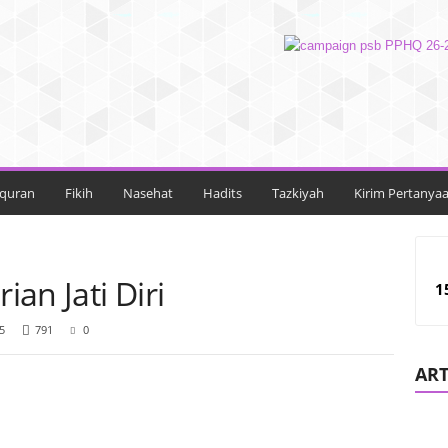
lquran
Fikih
Nasehat
Hadits
Tazkiyah
Kirim Pertanya
an Jati Diri
1
5
791
0
ART