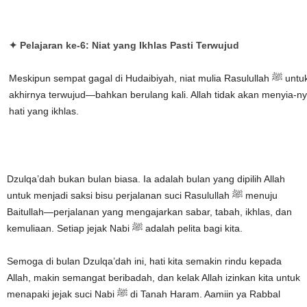
✦ Pelajaran ke-6:
Niat yang Ikhlas Pasti Terwujud
Meskipun sempat gagal di Hudaibiyah, niat mulia Rasulullah ﷺ untuk berziarah ke Baitullah
akhirnya terwujud—bahkan berulang kali. Allah tidak akan menyia-ny
hati yang ikhlas.
Dzulqa’dah bukan bulan biasa. Ia adalah bulan yang dipilih Allah
untuk menjadi saksi bisu perjalanan suci Rasulullah ﷺ menuju
Baitullah—perjalanan yang mengajarkan sabar, tabah, ikhlas, dan
kemuliaan. Setiap jejak Nabi ﷺ adalah pelita bagi kita.
Semoga di bulan Dzulqa’dah ini, hati kita semakin rindu kepada
Allah, makin semangat beribadah, dan kelak Allah izinkan kita untuk
menapaki jejak suci Nabi ﷺ di Tanah Haram. Aamiin ya Rabbal