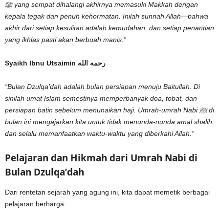
ﷺ yang sempat dihalangi akhirnya memasuki Makkah dengan
kepala tegak dan penuh kehormatan. Inilah sunnah Allah—bahwa
akhir dari setiap kesulitan adalah kemudahan, dan setiap penantian
yang ikhlas pasti akan berbuah manis.”
Syaikh Ibnu Utsaimin رحمه الله
“Bulan Dzulqa’dah adalah bulan persiapan menuju Baitullah. Di
sinilah umat Islam semestinya memperbanyak doa, tobat, dan
persiapan batin sebelum menunaikan haji. Umrah-umrah Nabi ﷺ di
bulan ini mengajarkan kita untuk tidak menunda-nunda amal shalih
dan selalu memanfaatkan waktu-waktu yang diberkahi Allah.”
Pelajaran dan Hikmah dari Umrah Nabi di
Bulan Dzulqa’dah
Dari rentetan sejarah yang agung ini, kita dapat memetik berbagai
pelajaran berharga: