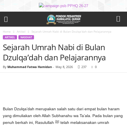
Home
Artikel
Sejarah Umrah Nabi di Bulan Dzulqa’dah dan Pelajarannya
ARTIKEL
NASEHAT
Sejarah Umrah Nabi di Bulan
Dzulqa’dah dan Pelajarannya
By
Muhammad Fatwa Hamidan
-
May 8, 2026
237
0
Bulan Dzulqa’dah merupakan salah satu dari empat bulan haram
yang dimuliakan oleh Allah Subhanahu wa Ta’ala. Pada bulan yang
penuh berkah ini, Rasulullah ﷺ telah melaksanakan umrah