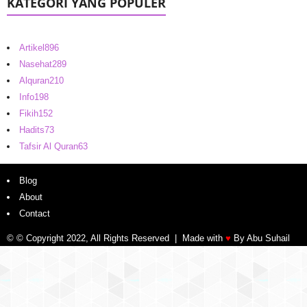
KATEGORI YANG POPULER
Artikel
896
Nasehat
289
Alquran
210
Info
198
Fikih
152
Hadits
73
Tafsir Al Quran
63
Blog
About
Contact
© © Copyright 2022, All Rights Reserved | Made with
♥
By Abu Suhail