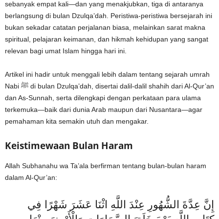
sebanyak empat kali—dan yang menakjubkan, tiga di antaranya
berlangsung di bulan Dzulqa’dah. Peristiwa-peristiwa bersejarah ini
bukan sekadar catatan perjalanan biasa, melainkan sarat makna
spiritual, pelajaran keimanan, dan hikmah kehidupan yang sangat
relevan bagi umat Islam hingga hari ini.
Artikel ini hadir untuk menggali lebih dalam tentang sejarah umrah
Nabi ﷺ di bulan Dzulqa’dah, disertai dalil-dalil shahih dari Al-Qur’an
dan As-Sunnah, serta dilengkapi dengan perkataan para ulama
terkemuka—baik dari dunia Arab maupun dari Nusantara—agar
pemahaman kita semakin utuh dan mengakar.
Keistimewaan Bulan Haram
Allah Subhanahu wa Ta’ala berfirman tentang bulan-bulan haram
dalam Al-Qur’an:
إِنَّ عِدَّةَ الشُّهُورِ عِنْدَ اللَّهِ اثْنَا عَشَرَ شَهْرًا فِي
كِتَابِ اللَّهِ يَوْمَ خَلَقَ السَّمَاوَاتِ وَالْأَرْضَ مِنْهَا