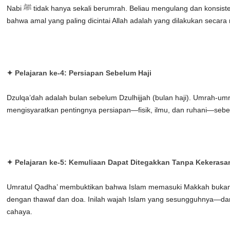
Nabi ﷺ tidak hanya sekali berumrah. Beliau mengulang dan konsisten. Ini mengajarkan kita
bahwa amal yang paling dicintai Allah adalah yang dilakukan secara r
✦ Pelajaran ke-4:
Persiapan Sebelum Haji
Dzulqa’dah adalah bulan sebelum Dzulhijjah (bulan haji). Umrah-umrah Nabi ﷺ di
mengisyaratkan pentingnya persiapan—fisik, ilmu, dan ruhani—sebel
✦ Pelajaran ke-5:
Kemuliaan Dapat Ditegakkan Tanpa Kekerasa
Umratul Qadha’ membuktikan bahwa Islam memasuki Makkah bukan
dengan thawaf dan doa. Inilah wajah Islam yang sesungguhnya—da
cahaya.