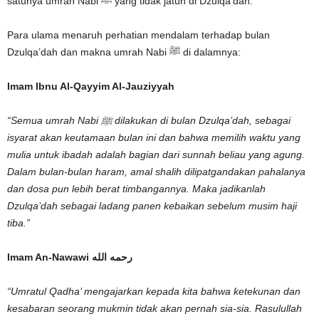
satunya umrah Nabi ﷺ yang tidak jatuh di Dzulqa’dah.
Para ulama menaruh perhatian mendalam terhadap bulan
Dzulqa’dah dan makna umrah Nabi ﷺ di dalamnya:
Imam Ibnu Al-Qayyim Al-Jauziyyah
“Semua umrah Nabi ﷺ dilakukan di bulan Dzulqa’dah, sebagai
isyarat akan keutamaan bulan ini dan bahwa memilih waktu yang
mulia untuk ibadah adalah bagian dari sunnah beliau yang agung.
Dalam bulan-bulan haram, amal shalih dilipatgandakan pahalanya
dan dosa pun lebih berat timbangannya. Maka jadikanlah
Dzulqa’dah sebagai ladang panen kebaikan sebelum musim haji
tiba.”
Imam An-Nawawi رحمه الله
“Umratul Qadha’ mengajarkan kepada kita bahwa ketekunan dan
kesabaran seorang mukmin tidak akan pernah sia-sia. Rasulullah