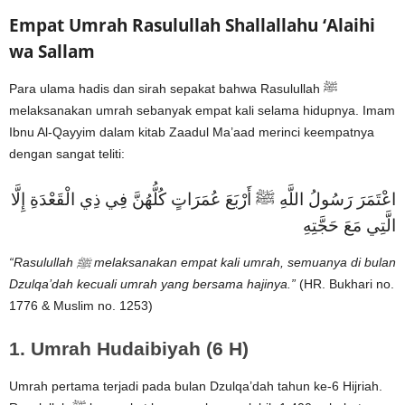
Empat Umrah Rasulullah Shallallahu ‘Alaihi
wa Sallam
Para ulama hadis dan sirah sepakat bahwa Rasulullah ﷺ
melaksanakan umrah sebanyak empat kali selama hidupnya. Imam
Ibnu Al-Qayyim dalam kitab Zaadul Ma’aad merinci keempatnya
dengan sangat teliti:
اعْتَمَرَ رَسُولُ اللَّهِ ﷺ أَرْبَعَ عُمَرَاتٍ كُلُّهُنَّ فِي ذِي الْقَعْدَةِ إِلَّا
الَّتِي مَعَ حَجَّتِهِ
“Rasulullah ﷺ melaksanakan empat kali umrah, semuanya di bulan
Dzulqa’dah kecuali umrah yang bersama hajinya.”
(HR. Bukhari no.
1776 & Muslim no. 1253)
1. Umrah Hudaibiyah (6 H)
Umrah pertama terjadi pada bulan Dzulqa’dah tahun ke-6 Hijriah.