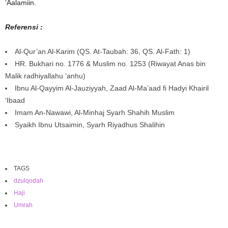
‘Aalamiin.
Referensi :
Al-Qur’an Al-Karim (QS. At-Taubah: 36, QS. Al-Fath: 1)
HR. Bukhari no. 1776 & Muslim no. 1253 (Riwayat Anas bin
Malik radhiyallahu ‘anhu)
Ibnu Al-Qayyim Al-Jauziyyah, Zaad Al-Ma’aad fi Hadyi Khairil
‘Ibaad
Imam An-Nawawi, Al-Minhaj Syarh Shahih Muslim
Syaikh Ibnu Utsaimin, Syarh Riyadhus Shalihin
TAGS
dzulqodah
Haji
Umrah