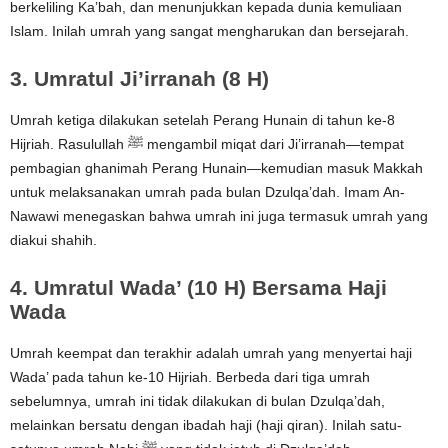
berkeliling Ka’bah, dan menunjukkan kepada dunia kemuliaan
Islam. Inilah umrah yang sangat mengharukan dan bersejarah.
3. Umratul Ji’irranah (8 H)
Umrah ketiga dilakukan setelah Perang Hunain di tahun ke-8
Hijriah. Rasulullah ﷺ mengambil miqat dari Ji’irranah—tempat
pembagian ghanimah Perang Hunain—kemudian masuk Makkah
untuk melaksanakan umrah pada bulan Dzulqa’dah. Imam An-
Nawawi menegaskan bahwa umrah ini juga termasuk umrah yang
diakui shahih.
4. Umratul Wada’ (10 H) Bersama Haji
Wada
Umrah keempat dan terakhir adalah umrah yang menyertai haji
Wada’ pada tahun ke-10 Hijriah. Berbeda dari tiga umrah
sebelumnya, umrah ini tidak dilakukan di bulan Dzulqa’dah,
melainkan bersatu dengan ibadah haji (haji qiran). Inilah satu-