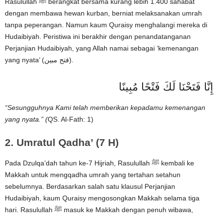
Rasulullah ﷺ berangkat bersama kurang lebih 1.400 sahabat
dengan membawa hewan kurban, berniat melaksanakan umrah
tanpa peperangan. Namun kaum Quraisy menghalangi mereka di
Hudaibiyah. Peristiwa ini berakhir dengan penandatanganan
Perjanjian Hudaibiyah, yang Allah namai sebagai ‘kemenangan
yang nyata’ (فتح مبين).
إِنَّا فَتَحْنَا لَكَ فَتْحًا مُبِينًا
“Sesungguhnya Kami telah memberikan kepadamu kemenangan
yang nyata.” (
QS. Al-Fath: 1)
2. Umratul Qadha’ (7 H)
Pada Dzulqa’dah tahun ke-7 Hijriah, Rasulullah ﷺ kembali ke
Makkah untuk mengqadha umrah yang tertahan setahun
sebelumnya. Berdasarkan salah satu klausul Perjanjian
Hudaibiyah, kaum Quraisy mengosongkan Makkah selama tiga
hari. Rasulullah ﷺ masuk ke Makkah dengan penuh wibawa,