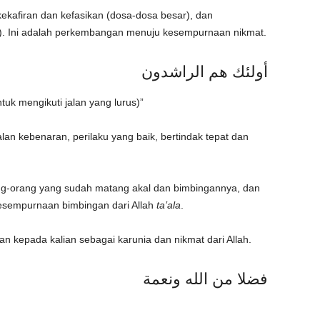
ekafiran dan kefasikan (dosa-dosa besar), dan
). Ini adalah perkembangan menuju kesempurnaan nikmat.
أولئك هم الراشدون
tuk mengikuti jalan yang lurus)”
lan kebenaran, perilaku yang baik, bertindak tepat dan
rang-orang yang sudah matang akal dan bimbingannya, dan
kesempurnaan bimbingan dari Allah
ta’ala
.
n kepada kalian sebagai karunia dan nikmat dari Allah.
فضلا من الله ونعمة