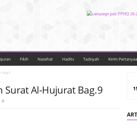
lquran
Fikih
Nasehat
Hadits
Tazkiyah
Kirim Pertanya
t Bag.9
 Surat Al-Hujurat Bag.9
1
0
ART