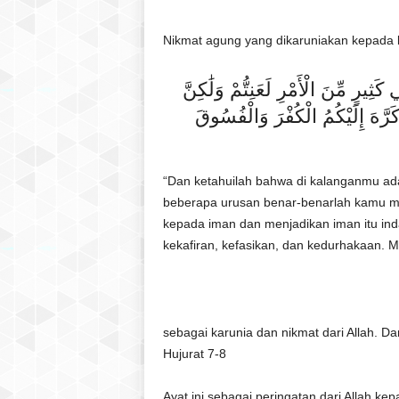
l
a
Nikmat agung yang dikaruniakan kepada
t
u
وَاعْلَمُوا أَنَّ فِيكُمْ رَسُولَ اللَّهِ ۚ لَوْ يُطِيعُكُمْ فِي كَثِيرٍ مِّنَ الْأَمْرِ لَعَنِتُّمْ وَلَٰكِنَّ
l
Q
كَرَّهَ إِلَيْكُمُ الْكُفْرَ وَالْفُسُوقَ
u
r
a
“Dan ketahuilah bahwa di kalanganmu ad
n
beberapa urusan benar-benarlah kamu me
kepada iman dan menjadikan iman itu ind
kekafiran, kefasikan, dan kedurhakaan. M
sebagai karunia dan nikmat dari Allah. D
Hujurat 7-8
Ayat ini sebagai peringatan dari Allah 