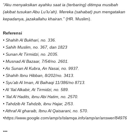
“Aku menyaksikan ayahku saat ia (terbaring) ditimpa musibah
(akibat tusukan Abu Lu’lu’ah). Mereka (sahabat) pun mengatakan
kepadanya, jazakallahu khairan.”
(HR. Muslim).
Referensi
• Shahih Al Bukhari, no. 336.
• Sahih Muslim, no. 367, dan 1823
• Sunan At Tirmidzi, no. 2035.
• Musnad Al Bazaar, 7/54/no. 2601.
• As Sunan Al Kubra, An Nasai, no. 9937.
• Shahih Ibnu Hibban, 8/202/no. 3413.
• Syu’ab Al Iman, Al Baihaqi 11/386/no 8713.
• Al ‘Ilal Alkabir, At Tirmidzi, no. 589.
• ‘Ilal Al Hadits, ibnu Abi Hatim, no. 2570.
• Tahdzib At Tahdzib, ibnu Hajar, 2/53.
• Athraf Al gharaib, Ibnu Al Qaisarani, no. 570.
•
https://www.google.com/amp/s/islamqa.info/amp/ar/answer/84976
***