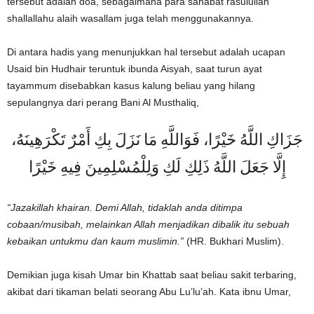
tersebut adalah doa, sebagaimana para sahabat rasulullah
shallallahu alaih wasallam juga telah menggunakannya.
Di antara hadis yang menunjukkan hal tersebut adalah ucapan
Usaid bin Hudhair teruntuk ibunda Aisyah, saat turun ayat
tayammum disebabkan kasus kalung beliau yang hilang
sepulangnya dari perang Bani Al Musthaliq,
جَزَاكِ اللَّهُ خَيْرًا، فَوَاللَّهِ مَا نَزَلَ بِكِ أَمْرٌ تَكْرَهِينَهُ،
إِلَّا جَعَلَ اللَّهُ ذَلِكِ لَكِ وَلِلْمُسْلِمِينَ فِيهِ خَيْرًا
“Jazakillah khairan. Demi Allah, tidaklah anda ditimpa
cobaan/musibah, melainkan Allah menjadikan dibalik itu sebuah
kebaikan untukmu dan kaum muslimin.”
(HR. Bukhari Muslim).
Demikian juga kisah Umar bin Khattab saat beliau sakit terbaring,
akibat dari tikaman belati seorang Abu Lu’lu’ah. Kata ibnu Umar,