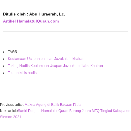
Ditulis oleh : Abu Huraerah, Lc.
Artikel HamalatulQuran.com
TAGS
Keutamaan Ucapan balasan Jazakallah khairan
Takhrij Hadits Keutamaan Ucapan Jazaakumullahu Khairan
Telaah kritis hadis
Previous article
Makna Agung di Balik Bacaan I’tidal
Next article
Santri Ponpes Hamalatul Quran Borong Juara MTQ Tingkat Kabupaten
Sleman 2021