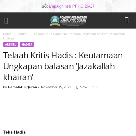
Home
Artikel
Telaah Kritis Hadis : Keutamaan Ungkapan balasan ‘Jazakallah
khairan’
ARTIKEL
HADITS
Telaah Kritis Hadis : Keutamaan
Ungkapan balasan ‘Jazakallah
khairan’
By
Hamalatul Quran
-
November 15, 2021
5267
0
Teks Hadis