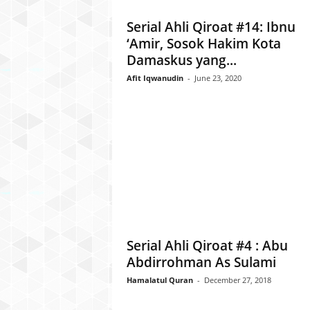
l
Serial Ahli Qiroat #14: Ibnu
a
‘Amir, Sosok Hakim Kota
t
u
Damaskus yang...
l
Afit Iqwanudin
-
June 23, 2020
Q
u
r
a
n
Serial Ahli Qiroat #4 : Abu
Abdirrohman As Sulami
Hamalatul Quran
-
December 27, 2018