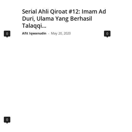
Serial Ahli Qiroat #12: Imam Ad
Duri, Ulama Yang Berhasil
Talaqqi...
Afit Iqwanudin
-
May 20, 2020
0
0
0