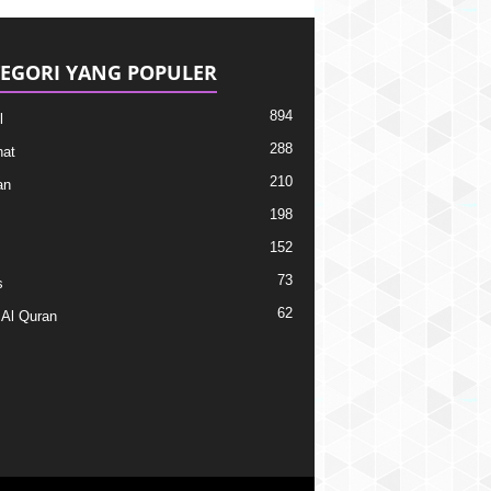
EGORI YANG POPULER
894
l
288
at
210
an
198
152
73
s
62
 Al Quran