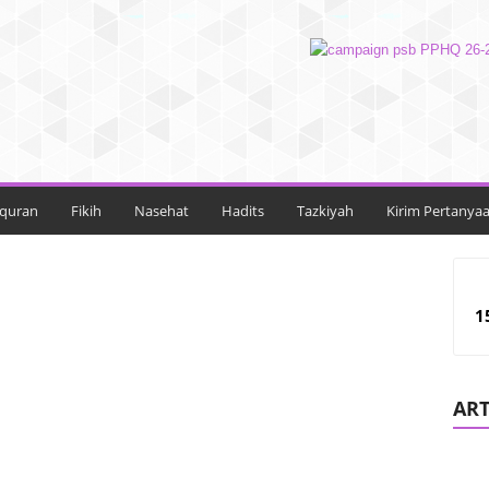
lquran
Fikih
Nasehat
Hadits
Tazkiyah
Kirim Pertanya
1
ART