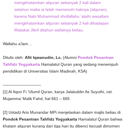
mengkhatamkan alquran sebanyak 2 kali dalam
setahun maka ia telah memenuhi haknya (alquran),
karena Nabi Muhammad shollallahu ‘alaihi wasallam
mengkhatamkan alquran sebanyak 2 kali dihadapan
Malaikat Jibril ditahun wafatnya beliau.
Wallahu a’lam…
Ditulis oleh:
Afit Iqwanudin, Lc.
(Alumni
Pondok Pesantran
Tahfidz Yogyakarta
Hamalatul Quran yang sedang menempuh
pendidikan di Universitas Islam Madinah, KSA)
—————————–
[1] Al Itqon Fi ‘Ulumil Quran, karya Jalaluddin As Suyuthi, cet.
Mujamma’ Malik Fahd, hal 661 – 665
[2] Ustadz Aris Munandar MPi menjelaskan dalam majlis beliau di
Pondok Pesantran Tahfidz Yogyakarta
Hamalatul Quran bahwa
khatam alquran kurang dari tiga hari itu dibenci kecuali dimomen