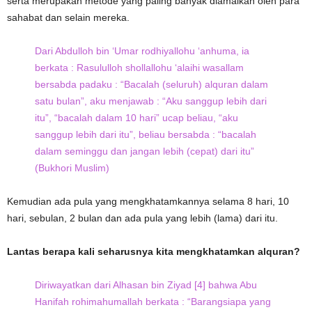
serta merupakan metode yang paling banyak diamalkan oleh para
sahabat dan selain mereka.
Dari Abdulloh bin ‘Umar rodhiyallohu ‘anhuma, ia
berkata : Rasululloh shollallohu ‘alaihi wasallam
bersabda padaku : “Bacalah (seluruh) alquran dalam
satu bulan”, aku menjawab : “Aku sanggup lebih dari
itu”, “bacalah dalam 10 hari” ucap beliau, “aku
sanggup lebih dari itu”, beliau bersabda : “bacalah
dalam seminggu dan jangan lebih (cepat) dari itu”
(Bukhori Muslim)
Kemudian ada pula yang mengkhatamkannya selama 8 hari, 10
hari, sebulan, 2 bulan dan ada pula yang lebih (lama) dari itu.
Lantas berapa kali seharusnya kita mengkhatamkan alquran?
Diriwayatkan dari Alhasan bin Ziyad [4] bahwa Abu
Hanifah rohimahumallah berkata : “Barangsiapa yang