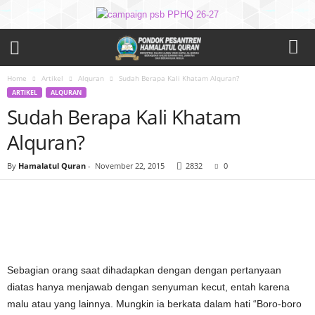
Home
Artikel
Alquran
Sudah Berapa Kali Khatam Alquran?
ARTIKEL
ALQURAN
Sudah Berapa Kali Khatam
Alquran?
By
Hamalatul Quran
-
November 22, 2015
2832
0
Sebagian orang saat dihadapkan dengan dengan pertanyaan
diatas hanya menjawab dengan senyuman kecut, entah karena
malu atau yang lainnya. Mungkin ia berkata dalam hati “Boro-boro