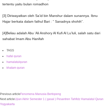
tertentu yaitu bulan romadhon
[3] Diriwayatkan oleh Sa’id bin Manshur dalam sunannya. Ibnu
Hajar berkata dalam fathul Bari : ” Sanadnya shohih”.
[4]Beliau adalah Abu ‘Ali Anshory Al Kufi Al Lu’luli, salah satu dari
sahabat Imam Abu Hanifah
TAGS
hafal quran
hamalatulquran
khatam quran
Previous article
Fenomena Manusia Bertopeng
Next article
Ujian Akhir Semester 1 ( gasal ) Pesantren Tahfidz Hamalatul Quran
Yogyakarta