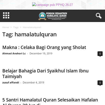
Home
Tags
Hamalatulquran
Tag: hamalatulquran
Makna : Celaka Bagi Orang yang Sholat
Ahmad Anshori Lc
-
December 19, 2019
0
Belajar Bahagia Dari Syaikhul Islam Ibnu
Taimiyah
zusuf affandi
-
December 4, 2019
0
5 Santri Hamalatul Quran Selesaikan Hafalan