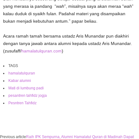
yang merasa ia pandang “
wah
”, misalnya saya akan meraa “
wah
”
kalau duduk di syaikh fulan. Padahal materi yang disampaikan
bukan menjadi kebutuhan antum.” papar beliau.
Acara ramah tamah bersama ustadz Aris Munandar pun diakhiri
dengan tanya jawab antara alumni kepada ustadz Aris Munandar.
(zusufaff/
hamalatulquran.com
)
TAGS
hamalatulquran
Kabar alumni
Mati di lumbung padi
pesantren tahfidz jogja
Pesntren Tahfidz
Previous article
Raih IPK Sempurna, Alumni Hamalatul Quran di Madinah Dapat