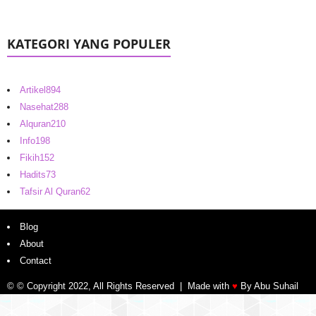
KATEGORI YANG POPULER
Artikel
894
Nasehat
288
Alquran
210
Info
198
Fikih
152
Hadits
73
Tafsir Al Quran
62
Blog
About
Contact
© © Copyright 2022, All Rights Reserved | Made with
♥
By Abu Suhail