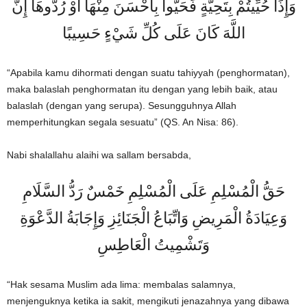
وَإِذَا حُيِّيتُمْ بِتَحِيَّةٍ فَحَيُّوا بِأَحْسَنَ مِنْهَا أَوْ رُدُّوهَا إِنَّ
اللَّهَ كَانَ عَلَى كُلِّ شَيْءٍ حَسِيبًا
“Apabila kamu dihormati dengan suatu tahiyyah (penghormatan),
maka balaslah penghormatan itu dengan yang lebih baik, atau
balaslah (dengan yang serupa). Sesungguhnya Allah
memperhitungkan segala sesuatu” (QS. An Nisa: 86).
Nabi shalallahu alaihi wa sallam bersabda,
حَقُّ الْمُسْلِمِ عَلَى الْمُسْلِمِ خَمْسٌ رَدُّ السَّلَامِ
وَعِيَادَةُ الْمَرِيضِ وَاتِّبَاعُ الْجَنَائِزِ وَإِجَابَةُ الدَّعْوَةِ
وَتَشْمِيتُ الْعَاطِسِ
“Hak sesama Muslim ada lima: membalas salamnya,
menjenguknya ketika ia sakit, mengikuti jenazahnya yang dibawa