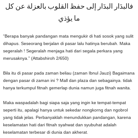
فالبدَار البدَار إلى حفظ القلوب بالعزلة عن كل
ما يؤذي
“Berapa banyak pandangan mata mengukir di hati sosok yang sulit
dihapus. Seseorang berjalan di pasar lalu hatinya berubah. Maka
segeralah ! Segeralah menjaga hati dari segala perkara yang
merusaknya.” (Attabshiroh 2/650)
Bila itu di pasar pada zaman beliau (zaman Ibnul Jauzi) Bagaimana
dengan pasar di zaman ini ? Mall dan plaza dan sebagainya. tidak
hanya terkumpul fitnah gemerlap dunia namun juga fitnah wanita.
Maka waspadalah bagi siapa saja yang ingin ke tempat-tempat
seperti itu, apalagi hanya untuk sekedar nongkorng dan ngobrol
yang tidak jelas. Perbanyaklah menundukkan pandangan, karena
keselamatan hati dari fitnah syahwat dan syubuhat adalah
keselamatan terbesar di dunia dan akherat.