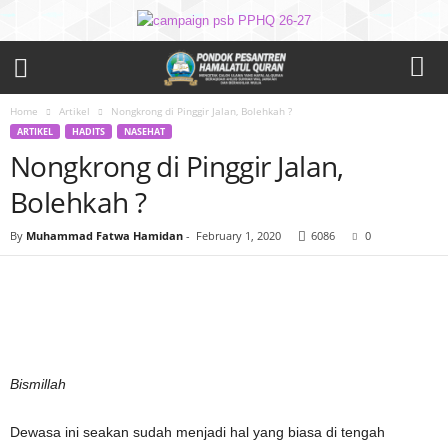
Home
Artikel
Nongkrong di Pinggir Jalan, Bolehkah ?
ARTIKEL
HADITS
NASEHAT
Nongkrong di Pinggir Jalan,
Bolehkah ?
By
Muhammad Fatwa Hamidan
-
February 1, 2020
6086
0
Bismillah
Dewasa ini seakan sudah menjadi hal yang biasa di tengah