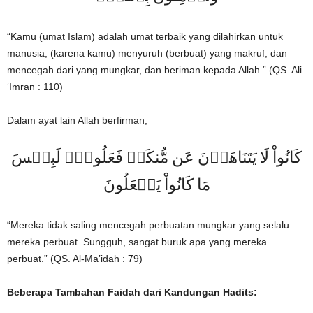
“Kamu (umat Islam) adalah umat terbaik yang dilahirkan untuk
manusia, (karena kamu) menyuruh (berbuat) yang makruf, dan
mencegah dari yang mungkar, dan beriman kepada Allah.” (QS. Ali
‘Imran : 110)
Dalam ayat lain Allah berfirman,
كَانُواْ لَا يَتَنَاهَوۡنَ عَن مُّنكَرٖ فَعَلُوهُۚ لَبِئۡسَ
مَا كَانُواْ يَفۡعَلُونَ
“Mereka tidak saling mencegah perbuatan mungkar yang selalu
mereka perbuat. Sungguh, sangat buruk apa yang mereka
perbuat.” (QS. Al-Ma’idah : 79)
Beberapa Tambahan Faidah dari Kandungan Hadits: