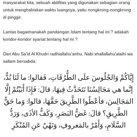
masyarakat kita, sebuah aktifitas yang digunakan sebagian orang
untuk menghabiskan waktu luangnya, yaitu nongkrong-nongkrong
di pinggir.
Lantas bagaimanakah pandangan Islam tentang hal ini ? adakah
koridor-koridor syariat tentang hal ini ?
Dari Abu Sa’id Al Khudri radhiallahu’anhu, Nabi shallallahu’alaihi wa
sallam bersabda:
إِيَّاكُمْ وَالجُلُوسَ علَى الطُّرُقَاتِ، فَقالوا: ما لَنَا بُدٌّ،
إنَّما هي مَجَالِسُنَا نَتَحَدَّثُ فِيهَا، قالَ: فَإِذَا أَبَيْتُمْ إِلَّا
المَجَالِسَ، فأعْطُوا الطَّرِيقَ حَقَّهَا، قالوا: وَما حَقُّ
الطَّرِيقِ؟ قالَ: غَضُّ البَصَرِ، وَكَفُّ الأذَى، وَرَدُّ
السَّلَامِ، وَأَمْرٌ بالمَعروفِ، وَنَهْيٌ عَنِ المُنْكَرِ