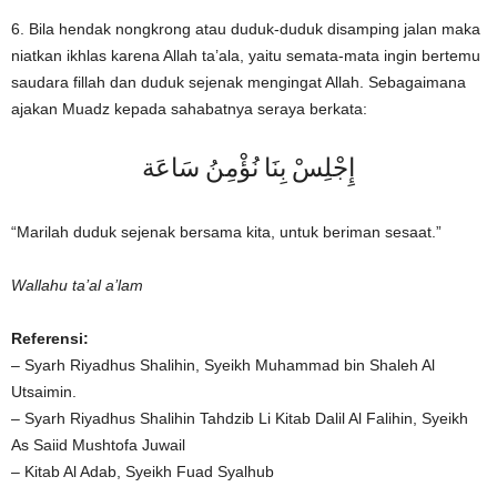
6. Bila hendak nongkrong atau duduk-duduk disamping jalan maka
niatkan ikhlas karena Allah ta’ala, yaitu semata-mata ingin bertemu
saudara fillah dan duduk sejenak mengingat Allah. Sebagaimana
ajakan Muadz kepada sahabatnya seraya berkata:
إِجْلِسْ بِنَا نُؤْمِنُ سَاعَة
“Marilah duduk sejenak bersama kita, untuk beriman sesaat.”
Wallahu ta’al a’lam
Referensi:
– Syarh Riyadhus Shalihin, Syeikh Muhammad bin Shaleh Al
Utsaimin.
– Syarh Riyadhus Shalihin Tahdzib Li Kitab Dalil Al Falihin, Syeikh
As Saiid Mushtofa Juwail
– Kitab Al Adab, Syeikh Fuad Syalhub