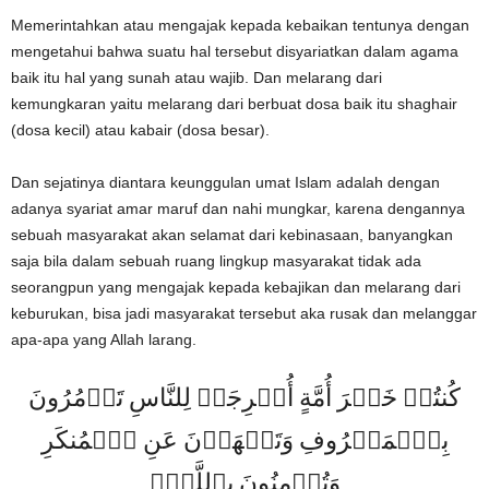
Memerintahkan atau mengajak kepada kebaikan tentunya dengan
mengetahui bahwa suatu hal tersebut disyariatkan dalam agama
baik itu hal yang sunah atau wajib. Dan melarang dari
kemungkaran yaitu melarang dari berbuat dosa baik itu shaghair
(dosa kecil) atau kabair (dosa besar).
Dan sejatinya diantara keunggulan umat Islam adalah dengan
adanya syariat amar maruf dan nahi mungkar, karena dengannya
sebuah masyarakat akan selamat dari kebinasaan, banyangkan
saja bila dalam sebuah ruang lingkup masyarakat tidak ada
seorangpun yang mengajak kepada kebajikan dan melarang dari
keburukan, bisa jadi masyarakat tersebut aka rusak dan melanggar
apa-apa yang Allah larang.
كُنتُمۡ خَيۡرَ أُمَّةٍ أُخۡرِجَتۡ لِلنَّاسِ تَأۡمُرُونَ
بِٱلۡمَعۡرُوفِ وَتَنۡهَوۡنَ عَنِ ٱلۡمُنكَرِ
وَتُؤۡمِنُونَ بِٱللَّهِۗ