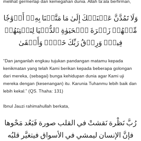
melihat germerlap dan kemegahan dunia. Allah ta’ala berfirman,
وَلَا تَمُدَّنَّ عَيۡنَيۡكَ إِلَىٰ مَا مَتَّعۡنَا بِهِۦٓ أَزۡوَٰجٗا
مِّنۡهُمۡ زَهۡرَةَ ٱلۡحَيَوٰةِ ٱلدُّنۡيَا لِنَفۡتِنَهُمۡ
فِيهِۚ وَرِزۡقُ رَبِّكَ خَيۡرٞ وَأَبۡقَىٰ
“Dan janganlah engkau tujukan pandangan matamu kepada
kenikmatan yang telah Kami berikan kepada beberapa golongan
dari mereka, (sebagai) bunga kehidupan dunia agar Kami uji
mereka dengan (kesenangan) itu. Karunia Tuhanmu lebih baik dan
lebih kekal.” (QS. Thaha: 131)
Ibnul Jauzi rahimahullah berkata,
رُبَّ نَظْرة نَقشتْ في القلب صورة فَبَعُد مَحْوها
فإنَّ الإنسان ليمشي في الأسواق فيتغيَّر قلبُه