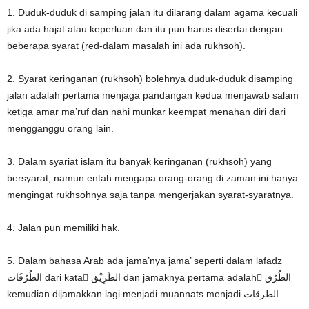
1. Duduk-duduk di samping jalan itu dilarang dalam agama kecuali
jika ada hajat atau keperluan dan itu pun harus disertai dengan
beberapa syarat (red-dalam masalah ini ada rukhsoh).
2. Syarat keringanan (rukhsoh) bolehnya duduk-duduk disamping
jalan adalah pertama menjaga pandangan kedua menjawab salam
ketiga amar ma’ruf dan nahi munkar keempat menahan diri dari
mengganggu orang lain.
3. Dalam syariat islam itu banyak keringanan (rukhsoh) yang
bersyarat, namun entah mengapa orang-orang di zaman ini hanya
mengingat rukhsohnya saja tanpa mengerjakan syarat-syaratnya.
4. Jalan pun memiliki hak.
5. Dalam bahasa Arab ada jama’nya jama’ seperti dalam lafadz
الطُرُقَات dari kata ُالطَرِيْق dan jamaknya pertama adalah ُالطُرُق
kemudian dijamakkan lagi menjadi muannats menjadi الطرقات.