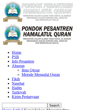
Home
PSB
Info Pesantren
Alquran
Ilmu Qiroat
Metode Mengafal Quran
Fikih
Nasehat
Hadits
Tazkiyah
Kirim Pertanyaan