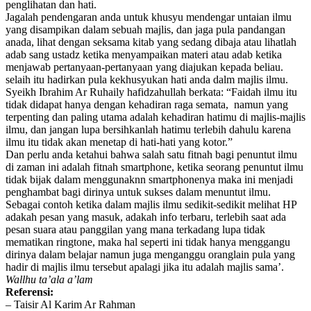
penglihatan dan hati.
Jagalah pendengaran anda untuk khusyu mendengar untaian ilmu
yang disampikan dalam sebuah majlis, dan jaga pula pandangan
anada, lihat dengan seksama kitab yang sedang dibaja atau lihatlah
adab sang ustadz ketika menyampaikan materi atau adab ketika
menjawab pertanyaan-pertanyaan yang diajukan kepada beliau.
selaih itu hadirkan pula kekhusyukan hati anda dalm majlis ilmu.
Syeikh Ibrahim Ar Ruhaily hafidzahullah berkata: “Faidah ilmu itu
tidak didapat hanya dengan kehadiran raga semata, namun yang
terpenting dan paling utama adalah kehadiran hatimu di majlis-majlis
ilmu, dan jangan lupa bersihkanlah hatimu terlebih dahulu karena
ilmu itu tidak akan menetap di hati-hati yang kotor.”
Dan perlu anda ketahui bahwa salah satu fitnah bagi penuntut ilmu
di zaman ini adalah fitnah smartphone, ketika seorang penuntut ilmu
tidak bijak dalam menggunaknn smartphonenya maka ini menjadi
penghambat bagi dirinya untuk sukses dalam menuntut ilmu.
Sebagai contoh ketika dalam majlis ilmu sedikit-sedikit melihat HP
adakah pesan yang masuk, adakah info terbaru, terlebih saat ada
pesan suara atau panggilan yang mana terkadang lupa tidak
mematikan ringtone, maka hal seperti ini tidak hanya menggangu
dirinya dalam belajar namun juga menganggu oranglain pula yang
hadir di majlis ilmu tersebut apalagi jika itu adalah majlis sama’.
Wallhu ta’ala a’lam
Referensi:
– Taisir Al Karim Ar Rahman