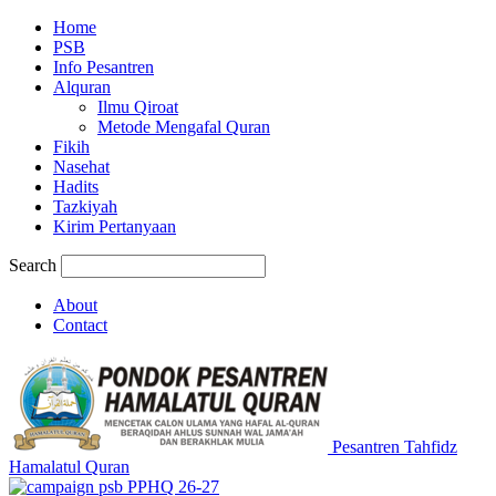
Home
PSB
Info Pesantren
Alquran
Ilmu Qiroat
Metode Mengafal Quran
Fikih
Nasehat
Hadits
Tazkiyah
Kirim Pertanyaan
Search
About
Contact
Pesantren Tahfidz
Hamalatul Quran