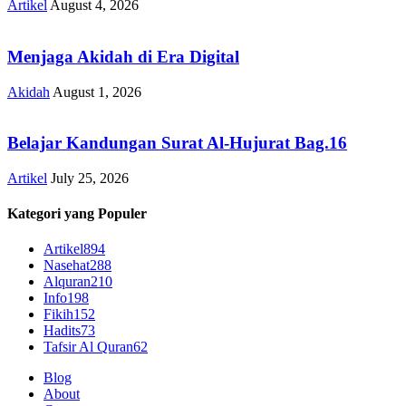
Artikel
August 4, 2026
Menjaga Akidah di Era Digital
Akidah
August 1, 2026
Belajar Kandungan Surat Al-Hujurat Bag.16
Artikel
July 25, 2026
Kategori yang Populer
Artikel
894
Nasehat
288
Alquran
210
Info
198
Fikih
152
Hadits
73
Tafsir Al Quran
62
Blog
About