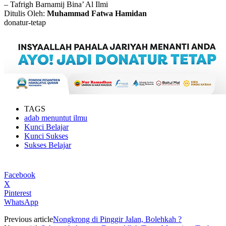
– Tafrigh Barnamij Bina’ Al Ilmi
Ditulis Oleh:
Muhammad Fatwa Hamidan
donatur-tetap
TAGS
adab menuntut ilmu
Kunci Belajar
Kunci Sukses
Sukses Belajar
Facebook
X
Pinterest
WhatsApp
Previous article
Nongkrong di Pinggir Jalan, Bolehkah ?