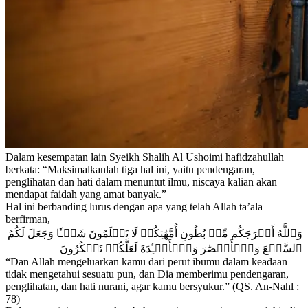
Dalam kesempatan lain Syeikh Shalih Al Ushoimi hafidzahullah
berkata: “Maksimalkanlah tiga hal ini, yaitu pendengaran,
penglihatan dan hati dalam menuntut ilmu, niscaya kalian akan
mendapat faidah yang amat banyak.”
Hal ini berbanding lurus dengan apa yang telah Allah ta’ala
berfirman,
وَٱللَّهُ أَخۡرَجَكُم مِّنۢ بُطُونِ أُمَّهَٰتِكُمۡ لَا تَعۡلَمُونَ شَيۡـٔٗا وَجَعَلَ لَكُمُ
ٱلسَّمۡعَ وَٱلۡأَبۡصَٰرَ وَٱلۡأَفۡـِٔدَةَ لَعَلَّكُمۡ تَشۡكُرُونَ
“Dan Allah mengeluarkan kamu dari perut ibumu dalam keadaan
tidak mengetahui sesuatu pun, dan Dia memberimu pendengaran,
penglihatan, dan hati nurani, agar kamu bersyukur.” (QS. An-Nahl :
78)