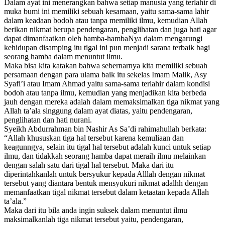
Dalam ayat ini menerangkan bahwa setiap manusia yang terlahir di
muka bumi ini memiliki sebuah kesamaan, yaitu sama-sama lahir
dalam keadaan bodoh atau tanpa memiliki ilmu, kemudian Allah
berikan nikmat berupa pendengaran, penglihatan dan juga hati agar
dapat dimanfaatkan oleh hamba-hambaNya dalam mengarungi
kehidupan disamping itu tigal ini pun menjadi sarana terbaik bagi
seorang hamba dalam menuntut ilmu.
Maka bisa kita katakan bahwa sebernarnya kita memiliki sebuah
persamaan dengan para ulama baik itu sekelas Imam Malik, Asy
Syafi’i atau Imam Ahmad yaitu sama-sama terlahir dalam kondisi
bodoh atau tanpa ilmu, kemudian yang menjadikan kita berbeda
jauh dengan mereka adalah dalam memaksimalkan tiga nikmat yang
Allah ta’ala singgung dalam ayat diatas, yaitu pendengaran,
penglihatan dan hati nurani.
Syeikh Abdurrahman bin Nashir As Sa’di rahimahullah berkata:
“Allah khususkan tiga hal tersebut karena kemuliaan dan
keagunngya, selain itu tigal hal tersebut adalah kunci untuk setiap
ilmu, dan tidakkah seorang hamba dapat meraih ilmu melainkan
dengan salah satu dari tigal hal tersebut. Maka dari itu
diperintahkanlah untuk bersyukur kepada Alllah dengan nikmat
tersebut yang diantara bentuk mensyukuri nikmat adalhh dengan
memanfaatkan tigal nikmat tersebut dalam ketaatan kepada Allah
ta’ala.”
Maka dari itu bila anda ingin suksek dalam menuntut ilmu
maksimalkanlah tiga nikmat tersebut yaitu, pendengaran,