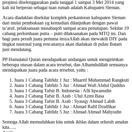
propinsi diselenggarakan pada tanggal 1 sampai 3 Mei 2014 yang
kali ini berperan sebagai tuan rumah adalah Kabupaten Sleman.
Acara diadaklan disekitar komplek perkantoran kabupaten Sleman
dari mulai pembukaan yg kemudian dilanjutkan dengan pawai
ta’aruf, pelaksanaan musabaqoh sampai acara penutupan. Sekitar 19
cabang perlombaan putra – putri dilaksanakan pada MTQ ini. Dan
bagi para peraih juara pertama insyaAllah akan mewakili DIY pada
tingkat nasional yang rencananya akan diadakan di pulau Batam
juni mendatang.
PP Hamalatul Quran mendapatkan undangan untuk mengirimkan
beberapa utusan dalam acara tersebut, dan Alhamdulillah semuanya
mendapatkan juara pada acara tersebut, yaitu :
Juara 1 Cabang Tahfidz 1 Juz : Muarrif Muhammad Rangkuti
Juara 1 Cabang Tahfidz 5 Juz : Ahmad Wafi Abdul Quddus
Juara 1 Cabang Tafsir B. Indonesia : Afit Iqwanudin
Juara 2 Cabang Tafsir B. Arab : Ulul Azmi Basa
Juara 3 Cabang Tafsir B. Arab : Syauqy Ahmad Labib
Juara 3 Cabang Tahfidz 1 Juz : Ahmad Rafif Dzulfikar
Juara 3 Cabang Tahfidz 5 Juz : Ahmad Ahmad Mahyudin
Semoga Allah memudahkan kita untuk ikhlas dalam seluruh amalan
kita…..