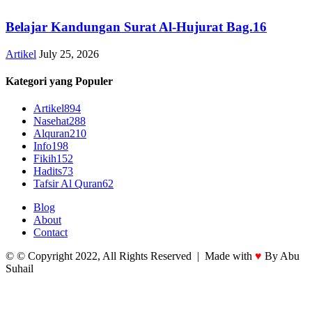
Belajar Kandungan Surat Al-Hujurat Bag.16
Artikel
July 25, 2026
Kategori yang Populer
Artikel
894
Nasehat
288
Alquran
210
Info
198
Fikih
152
Hadits
73
Tafsir Al Quran
62
Blog
About
Contact
© © Copyright 2022, All Rights Reserved | Made with
♥
By Abu
Suhail