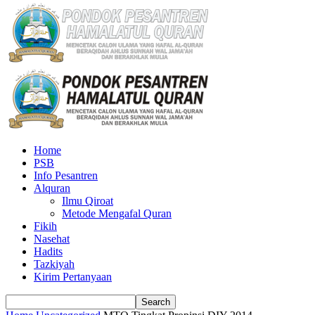
Home
PSB
Info Pesantren
Alquran
Ilmu Qiroat
Metode Mengafal Quran
Fikih
Nasehat
Hadits
Tazkiyah
Kirim Pertanyaan