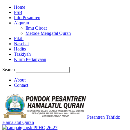
Home
PSB
Info Pesantren
Alquran
Ilmu Qiroat
Metode Mengafal Quran
Fikih
Nasehat
Hadits
Tazkiyah
Kirim Pertanyaan
Search
About
Contact
Pesantren Tahfidz
Hamalatul Quran