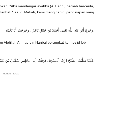
kan, “Aku mendengar ayahku (Al Fadhl) pernah bercerita,
Hanbal. Saat di Mekah, kami menginap di penginapan yang
وَخَرَجَ أَبُو عَبْدِ اللَّهِ يَعْنِي أَحْمَدَ بْنَ حَنْبَلٍ بَاكِرًا، وَخَرَجْتُ أَنَا بَعْدَهُ،
 Abdillah Ahmad bin Hanbal berangkat ke mesjid lebih
فَلَمَّا صَلَّيْتُ الصُّبْحَ دُرْتُ الْمَسْجِدَ، فَجِئْتُ إِلَى مَجْلِسِ سُفْيَانَ بْنِ عُيَيْنَةَ،
donatur-tetap