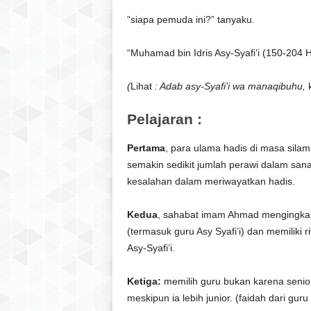
“siapa pemuda ini?” tanyaku.
“Muhamad bin Idris Asy-Syafi’i (150-204 
(
Lihat
: Adab asy-Syafi’i wa manaqibuhu,
k
Pelajaran :
Pertama
, para ulama hadis di masa sila
semakin sedikit jumlah perawi dalam san
kesalahan dalam meriwayatkan hadis.
Kedua
, sahabat imam Ahmad mengingkari 
(termasuk guru Asy Syafi’i) dan memiliki ri
Asy-Syafi’i.
Ketiga:
memilih guru bukan karena senior
meskipun ia lebih junior. (faidah dari gur