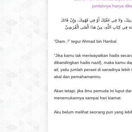
jumlahnya hanya dike
ِينِكَ، وَلا فِي عَقْلِكَ أَوْ فِي فَهْمِكَ، وَإِنْ فَاتَكَ
“Diam..!” tegur Ahmad bin Hanbal.
“Jika kamu tak meriwayatkan hadis seca
dibandingkan hadis
nazil
),
maka kamu dap
ali,
yaitu jumlah perawi di sanadnya lebih
akal dan pemahamanmu.
Akan tetapi, jika ilmu pemuda ini luput d
menemukannya sampai hari kiamat.
Aku belum melihat seorang pun yang lebih