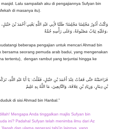
i masjid. Lalu sampailah aku di pengajiannya Sufyan bin
Mekah di masanya itu).
وَكُنْتُ أَدُورُ مَجْلِسًا مَجْلِسًا؛ طَلَبًا لأَبِي عَبْدِ اللَّهِ يَعْنِي َأَحْمَدَ بْنَ حَنْبَلٍ،
وَعَلَيْهِ ثِيَابٌ مَصْبُوغَةٌ، وَعَلَى رَأْسِهِ جُمَّةٌ،
, kudatangi beberapa pengajian untuk mencari Ahmad bin
uk bersama seorang pemuda arab badui, yang mengenakan
a tertentu), dengan rambut yang terjuntai hingga ke
فَزَاحَمْتُهُ حَتَّى قَعَدْتُ عِنْدَ أَحْمَدَ بْنِ حَنْبَلٍ، فَقُلْتُ: يَا أَبَا عَبْدِ اللَّهِ، تَرَكْ
بْنِ دِينَارٍ، وَزِيَادِ بْنِ عِلاقَةَ، وَالتَّابِعِينَ، مَا اللَّهُ بِهِ عَلِيمٌ
uduk di sisi Ahmad bin Hanbal.”
illah! Mengapa Anda tinggalkan majlis Sufyan bin
a ini? Padahal Sufyan telah menimba ilmu dari Az
n ‘Ilaqah dan ulama generasi tabi’in lainnya, yang