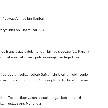
H).” Jawab Ahmad bin Hanbal.
arya ibnu Abi Hatim, hal. 58)
m lebih anstusias untuk mengambil hadis secara
‘ali
. Karena
ad, maka semakin kecil pula kemungkinan terjadinya
perbuatan beliau, sebab Sufyan bin Uyainah lebih senior
wayat hadis dari para tabi’in, yang tidak dimiliki oleh imam
itas. Tetapi, diupayakan sesuai dengan kebutuhan kita,
u kami ustadz Aris Munandar)