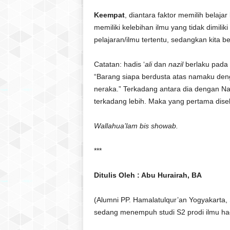
Keempat
, diantara faktor memilih belajar
memiliki kelebihan ilmu yang tidak dimili
pelajaran/ilmu tertentu, sedangkan kita b
Catatan: hadis ‘
ali
dan
nazil
berlaku pada 
“Barang siapa berdusta atas namaku den
neraka.” Terkadang antara dia dengan N
terkadang lebih. Maka yang pertama dis
Wallahua’lam bis showab.
***
Ditulis Oleh : Abu Hurairah, BA
(Alumni PP. Hamalatulqur’an Yogyakarta, 
sedang menempuh studi S2 prodi ilmu hadi