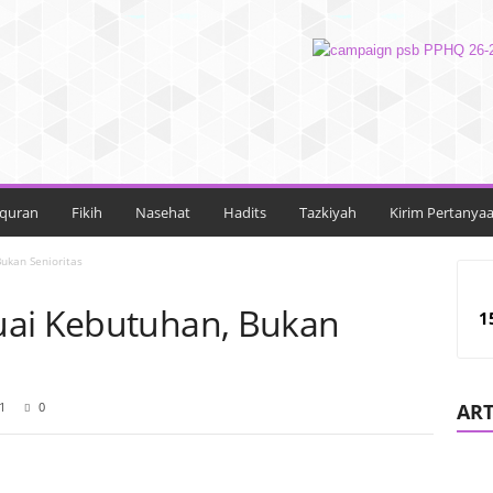
lquran
Fikih
Nasehat
Hadits
Tazkiyah
Kirim Pertanya
ukan Senioritas
uai Kebutuhan, Bukan
1
1
0
ART