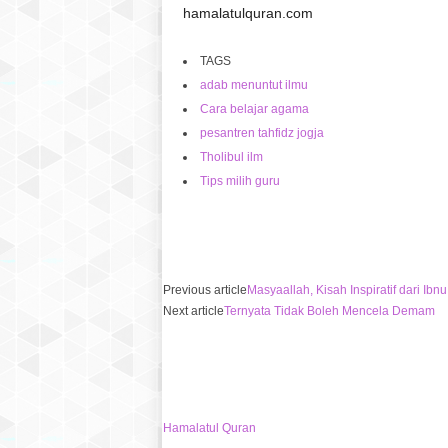
hamalatulquran.com
TAGS
adab menuntut ilmu
Cara belajar agama
pesantren tahfidz jogja
Tholibul ilm
Tips milih guru
Previous article
Masyaallah, Kisah Inspiratif dari I
Next article
Ternyata Tidak Boleh Mencela Demam
Hamalatul Quran