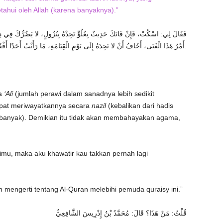
tahui oleh Allah (karena banyaknya).”
فَقَالَ لِي: اسْكُتْ، فَإِنْ فَاتَكَ حَدِيثٌ بِعُلُوٍّ تَجِدْهُ بِنُزُولٍ، لا يَضُرُّكَ فِي د
أَمْرُ هَذَا الْفَتَى، أَخَافُ أَنْ لا تَجِدَهُ إِلَى يَوْمِ الْقِيَامَةِ، مَا رَأَيْتُ أَحَدًا أَفْقَهَ فِي كِتَابِ اللَّهِ، مِنْ هَذَا الْفَتَى الْقُرَشِيِّ.
ra
‘Ali
(jumlah perawi dalam sanadnya lebih sedikit
at meriwayatkannya secara
nazil
(kebalikan dari hadis
 banyak)
. Demikian itu tidak akan membahayakan agama,
arimu, maka aku khawatir kau takkan pernah lagi
 mengerti tentang Al-Quran melebihi pemuda quraisy ini.”
قُلْتُ: مَنْ هَذَا؟ قَالَ: مُحَمَّدُ بْنُ إِدْرِيسَ الشَّافِعِيُّ