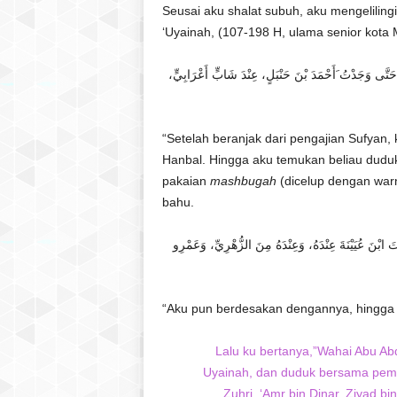
Seusai aku shalat subuh, aku mengeliling
‘Uyainah, (107-198 H, ulama senior kota 
، حَتَّى وَجَدْتُ َأَحْمَدَ بْنَ حَنْبَلٍ، عِنْدَ شَابٍّ أَعْرَابِيٍّ
“Setelah beranjak dari pengajian Sufyan
Hanbal. Hingga aku temukan beliau dud
pakaian
mashbugah
(dicelup dengan warn
bahu.
تَ ابْنَ عُيَيْنَةَ عِنْدَهُ، وَعِنْدَهُ مِنَ الزُّهْرِيِّ، وَعَمْرِو
“Aku pun berdesakan dengannya, hingga d
Lalu ku bertanya,”Wahai Abu Abd
Uyainah, dan duduk bersama pemud
Zuhri, ‘Amr bin Dinar, Ziyad bi