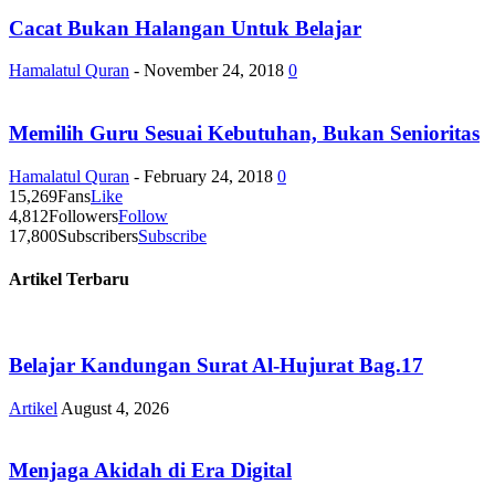
Cacat Bukan Halangan Untuk Belajar
Hamalatul Quran
-
November 24, 2018
0
Memilih Guru Sesuai Kebutuhan, Bukan Senioritas
Hamalatul Quran
-
February 24, 2018
0
15,269
Fans
Like
4,812
Followers
Follow
17,800
Subscribers
Subscribe
Artikel Terbaru
Belajar Kandungan Surat Al-Hujurat Bag.17
Artikel
August 4, 2026
Menjaga Akidah di Era Digital