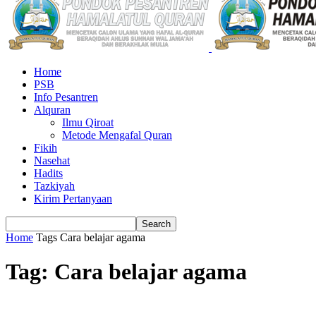
Home
PSB
Info Pesantren
Alquran
Ilmu Qiroat
Metode Mengafal Quran
Fikih
Nasehat
Hadits
Tazkiyah
Kirim Pertanyaan
Home
Tags
Cara belajar agama
Tag: Cara belajar agama