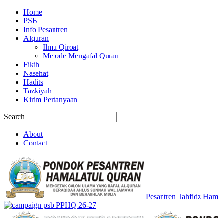
Home
PSB
Info Pesantren
Alquran
Ilmu Qiroat
Metode Mengafal Quran
Fikih
Nasehat
Hadits
Tazkiyah
Kirim Pertanyaan
Search
About
Contact
Pesantren Tahfidz Ham