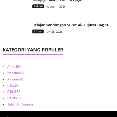
Akidah
August 1, 2026
Belajar Kandungan Surat Al-Hujurat Bag.16
Artikel
July 25, 2026
KATEGORI YANG POPULER
Artikel
894
Nasehat
288
Alquran
210
Info
198
Fikih
152
Hadits
73
Tafsir Al Quran
62