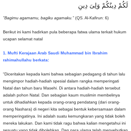
لَكُمْ دِينُكُمْ وَلِىَ دِينِ
”Bagimu agamamu, bagiku agamaku.”
(QS. Al-Kafirun: 6)
Berikut ini kami hadirkan pula beberapa fatwa ulama terkait hukum
ucapan selamat natal
1. Mufti Kerajaan Arab Saudi Muhammad bin Ibrahim
rahimahullahu berkata:
“Diceritakan kepada kami bahwa sebagian pedagang di tahun lalu
mengimpor hadiah-hadiah spesial dalam rangka memperingati
Natal dan tahun baru Masehi. Di antara hadiah-hadiah tersebut
adalah pohon Natal. Dan sebagian kaum muslimin membelinya
untuk dihadiahkan kepada orang-orang pendatang (dari orang-
orang Nashara) di negeri kita sebagai bentuk kebersamaan dalam
memperingatinya. Ini adalah suatu kemungkaran yang tidak boleh
mereka lakukan. Dan kami tidak ragu bahwa kalian mengetahui ini
sesuatu yang tidak dibolehkan. Dan para ulama telah menyebutkan