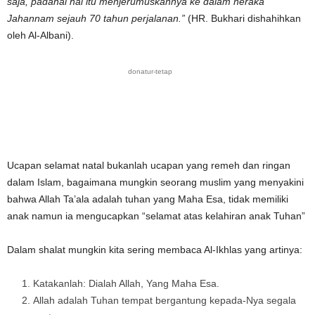
saja, padahal hal itu menjerumuskannya ke dalam neraka
Jahannam sejauh 70 tahun perjalanan.”
(HR. Bukhari dishahihkan
oleh Al-Albani).
donatur-tetap
Ucapan selamat natal bukanlah ucapan yang remeh dan ringan
dalam Islam, bagaimana mungkin seorang muslim yang menyakini
bahwa Allah Ta’ala adalah tuhan yang Maha Esa, tidak memiliki
anak namun ia mengucapkan “selamat atas kelahiran anak Tuhan”
Dalam shalat mungkin kita sering membaca Al-Ikhlas yang artinya:
Katakanlah: Dialah Allah, Yang Maha Esa.
Allah adalah Tuhan tempat bergantung kepada-Nya segala