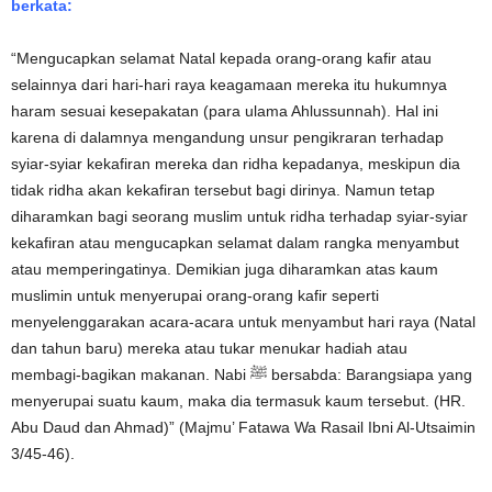
berkata:
“Mengucapkan selamat Natal kepada orang-orang kafir atau
selainnya dari hari-hari raya keagamaan mereka itu hukumnya
haram sesuai kesepakatan (para ulama Ahlussunnah). Hal ini
karena di dalamnya mengandung unsur pengikraran terhadap
syiar-syiar kekafiran mereka dan ridha kepadanya, meskipun dia
tidak ridha akan kekafiran tersebut bagi dirinya. Namun tetap
diharamkan bagi seorang muslim untuk ridha terhadap syiar-syiar
kekafiran atau mengucapkan selamat dalam rangka menyambut
atau memperingatinya. Demikian juga diharamkan atas kaum
muslimin untuk menyerupai orang-orang kafir seperti
menyelenggarakan acara-acara untuk menyambut hari raya (Natal
dan tahun baru) mereka atau tukar menukar hadiah atau
membagi-bagikan makanan. Nabi ﷺ bersabda: Barangsiapa yang
menyerupai suatu kaum, maka dia termasuk kaum tersebut. (HR.
Abu Daud dan Ahmad)” (Majmu’ Fatawa Wa Rasail Ibni Al-Utsaimin
3/45-46).