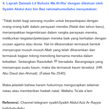
4. Lajnah Daimah Lil Buhuts Wa Al-Ifta’ dengan diketuai oleh
Syaikh Abdul Aziz bin Baz rahimahumullahu menyatakan:
“Tidak boleh bagi seorang muslim untuk berpartisipasi dengan
orang-orang kafir dalam perayaan mereka (Natal dan tahun baru),
menampakkan kegembiraan dalam rangka perayaan mereka,
meliburkan kegiatan/pekerjaan mereka baik yang berkaitan dengan
urusan agama atau dunia. Hal ini dikarenakan termasuk bentuk
menyerupai musuh-musuh Allah yang telah diharamkan dan
termasuk bagian tolong-menolong bersama mereka dalam
kebatilan. Sedangkan Rasulullah ﷺ bersabda: Barangsiapa yang
menyerupai suatu kaum, maka dia termasuk kaum tersebut. (HR.
Abu Daud dan Ahmad). (Fatwa No.2540).
Maka jelaslah bahwa haram hukumnya mengucapkan selamat
natau atau memberikan hadiah natal. Wallahu Ta’ala a’lam
Referensi:
Channel telegram syaikhSyaikh Abdul Aziz Ar-Rayyis
hafizhahullahu