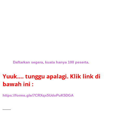
Daftarkan segera, kuata hanya 100 peserta.
Yuuk…. tunggu apalagi. Klik
link di
bawah ini :
https://forms.gle/7CRXqx5UdoPuK5DGA
____