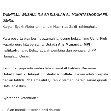
TASHIILUL WUSHUL ILA AR RISALAH AL MUKHTASHOROH FIL
USHUL
Karya : Syekh Abdurrahman bin Nashir as Sa’di -rahimahullah-.
Para peserta bisa bermulazamah langsung belajar ilmu Ushul Fiqh
kepada guru kita bersama:
Ustadz Aris Munandar MPI -
hafidzohullah-.
Beliau adalah pembina dan pengajar di PP
Hamalatul Quran.
Kemudian juga ada materi tahsin surat Al Fatihah. Bersama:
Ustadz Taufik Hidayat, Lc -hafidzohullah-.
Beliau adalah kepala
bagian tahfidz PP Hamalatul Quran 2 Sleman, peraih sanad qiroah
Hafs ‘an Ashim.
Syarat dan ketentuan :
Siap mengikuti setiap sesi dauroh.