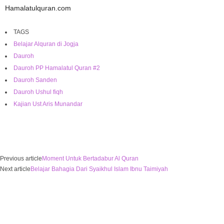
Hamalatulquran.com
TAGS
Belajar Alquran di Jogja
Dauroh
Dauroh PP Hamalatul Quran #2
Dauroh Sanden
Dauroh Ushul fiqh
Kajian Ust Aris Munandar
Previous article
Moment Untuk Bertadabur Al Quran
Next article
Belajar Bahagia Dari Syaikhul Islam Ibnu Taimiyah