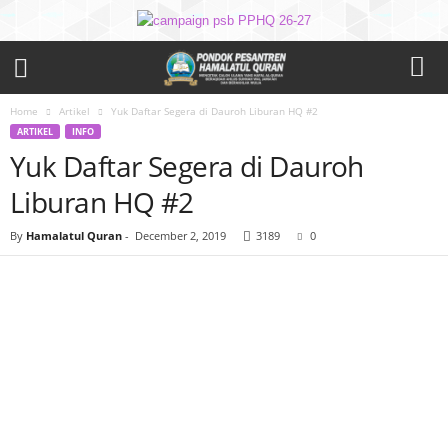
Home
Artikel
Yuk Daftar Segera di Dauroh Liburan HQ #2
ARTIKEL
INFO
Yuk Daftar Segera di Dauroh
Liburan HQ #2
By
Hamalatul Quran
-
December 2, 2019
3189
0