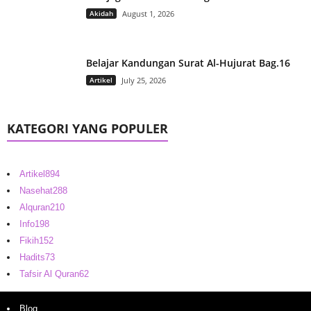
Akidah
August 1, 2026
Belajar Kandungan Surat Al-Hujurat Bag.16
Artikel
July 25, 2026
KATEGORI YANG POPULER
Artikel
894
Nasehat
288
Alquran
210
Info
198
Fikih
152
Hadits
73
Tafsir Al Quran
62
Blog