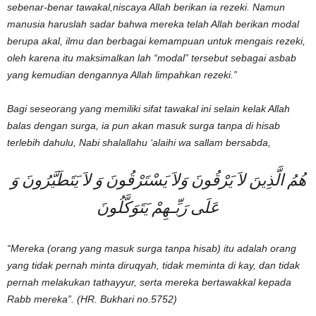
sebenar-benar tawakal,niscaya Allah berikan ia rezeki. Namun
manusia haruslah sadar bahwa mereka telah Allah berikan modal
berupa akal, ilmu dan berbagai kemampuan untuk mengais rezeki,
oleh karena itu maksimalkan lah “modal” tersebut sebagai asbab
yang kemudian dengannya Allah limpahkan rezeki.”
Bagi seseorang yang memiliki sifat tawakal ini selain kelak Allah
balas dengan surga, ia pun akan masuk surga tanpa di hisab
terlebih dahulu, Nabi
shalallahu ‘alaihi wa sallam bersabda,
هُمُ الَّذِينَ لاَ يَرْقُونَ وَلاَ يَسْتَرْقُونَ وَ لاَ يَتَطَيَّرُونَ وَ
عَلَى رَبِّـهِمْ يَتَوَكَّلُونَ
“Mereka (orang yang masuk surga tanpa hisab) itu adalah orang
yang tidak pernah minta diruqyah, tidak meminta di kay, dan tidak
pernah melakukan tathayyur, serta mereka bertawakkal kepada
Rabb mereka”.
(HR. Bukhari no.5752)