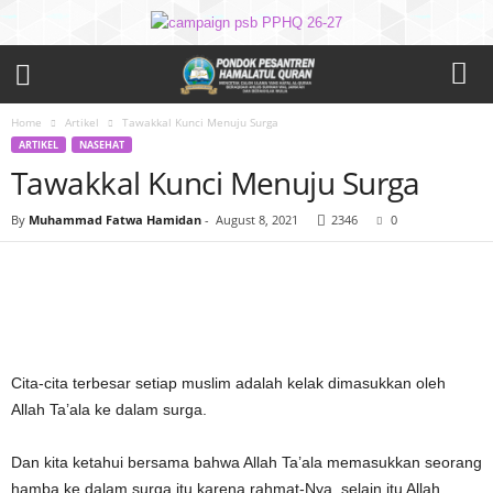
Home
Artikel
Tawakkal Kunci Menuju Surga
ARTIKEL
NASEHAT
Tawakkal Kunci Menuju Surga
By
Muhammad Fatwa Hamidan
-
August 8, 2021
2346
0
Cita-cita terbesar setiap muslim adalah kelak dimasukkan oleh
Allah Ta’ala ke dalam surga.
Dan kita ketahui bersama bahwa Allah Ta’ala memasukkan seorang
hamba ke dalam surga itu karena rahmat-Nya, selain itu Allah