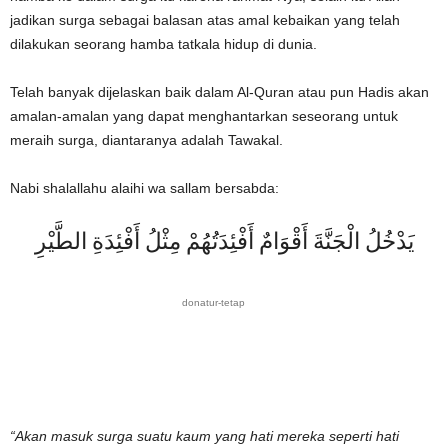
jadikan surga sebagai balasan atas amal kebaikan yang telah
dilakukan seorang hamba tatkala hidup di dunia.
Telah banyak dijelaskan baik dalam Al-Quran atau pun Hadis akan
amalan-amalan yang dapat menghantarkan seseorang untuk
meraih surga, diantaranya adalah Tawakal.
Nabi shalallahu alaihi wa sallam bersabda:
يَدْخُلُ الْجَنَّةَ أَقْوَامٌ أَفْئِدَتُهُمْ مِثْلُ أَفْئِدَةِ الطَّيْرِ
donatur-tetap
“Akan masuk surga suatu kaum yang hati mereka seperti hati