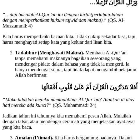
…وَرَتِّلِ الْقُرْآنَ تَرْتِيلًا
“…dan bacalah Al-Qur’an itu dengan tartil (perlahan-lahan
dengan memperhatikan hukum tajwid dan makna).”
(QS. Al-
Muzzammil: 4)
Kita harus memperbaiki bacaan kita. Tidak cukup sekadar bisa, tapi
harus menghayati setiap kata yang keluar dari lisan kita.
Tadabbur (Menghayati Makna).
Membaca Al-Qur’an
tanpa memahami maknanya bagaikan seseorang yang
mendengar pidato dalam bahasa yang tidak ia mengerti. Ia
hanya mendengar suara, tapi tidak dapat mengambil pelajaran.
Allah berfirman:
أَفَلَا يَتَدَبَّرُونَ الْقُرْآنَ أَمْ عَلَىٰ قُلُوبٍ أَقْفَالُهَا
“Maka tidaklah mereka mentadabbur Al-Qur’an? Ataukah di atas
hati mereka ada kunci?”
(QS. Muhammad: 24)
Jadikan tahun ini tahunnya kita memahami pesan Allah. Mulailah
dengan tafsir, atau mendengar ceramah yang menjelaskan ayat-ayat
yang kita baca.
Amalan (I’timad).
Kita harus bergantung padanya. Dalam