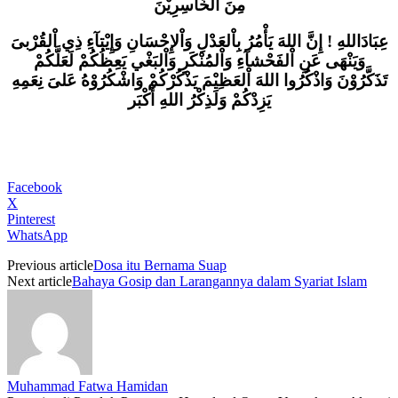
مِنَ اْلخَاسِرِيْنَ
عِبَادَاللهِ ! إِنَّ اللهَ يَأْمُرُ بِاْلعَدْلِ وَاْلإِحْسَانِ وَإِيْتآءِ ذِي اْلقُرْبىَ
وَيَنْهَى عَنِ اْلفَحْشآءِ وَاْلمُنْكَرِ وَاْلبَغْي يَعِظُكُمْ لَعَلَّكُمْ
تَذَكَّرُوْنَ وَاذْكُرُوا اللهَ اْلعَظِيْمَ يَذْكُرْكُمْ وَاشْكُرُوْهُ عَلىَ نِعَمِهِ
يَزِدْكُمْ وَلَذِكْرُ اللهِ أَكْبَر
Facebook
X
Pinterest
WhatsApp
Previous article
Dosa itu Bernama Suap
Next article
Bahaya Gosip dan Larangannya dalam Syariat Islam
Muhammad Fatwa Hamidan