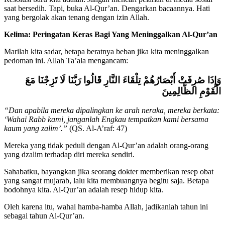
saat bersedih. Tapi, buka Al-Qur’an. Dengarkan bacaannya. Hati
yang bergolak akan tenang dengan izin Allah.
Kelima: Peringatan Keras Bagi Yang Meninggalkan Al-Qur’an
Marilah kita sadar, betapa beratnya beban jika kita meninggalkan
pedoman ini. Allah Ta’ala mengancam:
وَإِذَا صُرِفَتْ أَبْصَارُهُمْ تِلْقَاءَ النَّارِ قَالُوا رَبَّنَا لَا تَزِجْنَا مَعَ
الْقَوْمِ الظَّالِمِينَ
“Dan apabila mereka dipalingkan ke arah neraka, mereka berkata:
‘Wahai Rabb kami, janganlah Engkau tempatkan kami bersama
kaum yang zalim’.”
(QS. Al-A’raf: 47)
Mereka yang tidak peduli dengan Al-Qur’an adalah orang-orang
yang dzalim terhadap diri mereka sendiri.
Sahabatku, bayangkan jika seorang dokter memberikan resep obat
yang sangat mujarab, lalu kita membuangnya begitu saja. Betapa
bodohnya kita. Al-Qur’an adalah resep hidup kita.
Oleh karena itu, wahai hamba-hamba Allah, jadikanlah tahun ini
sebagai tahun Al-Qur’an.