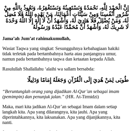
إِنَّ الْحَمْدَ لِلَّهِ، نَحْمَدُهُ وَنَسْتَعِينُهُ وَنَسْتَغْفِرُهُ، وَنَعُوذُ بِاللَّهِ مِنْ
شُرُورِ أَنْفُسِنَا وَمِنْ سَيِّئَاتِ أَعْمَالِنَا، مَنْ يَهْدِهِ اللَّهُ فَلَا مُضِلَّ
لَهُ، وَمَنْ يُضْلِلْ فَلَا هَادِيَ لَهُ، وَأَشْهَدُ أَنْ لَا إِلَهَ إِلَّا اللَّهُ وَحْدَهُ
لَا شَرِيكَ لَهُ، وَأَشْهَدُ أَنَّ مُحَمَّدًا عَبْدُهُ وَرَسُولُهُ
Jama’ah Jum’at rahimakumullah,
Wasiat Taqwa yang singkat: Sesungguhnya kebahagiaan hakiki
tidak terletak pada bertambahnya harta atau panjangnya umur,
namun pada bertambahnya taqwa dan ketaatan kepada Allah.
Rasulullah Shallallahu ‘alaihi wa sallam bersabda:
طُوبَى لِمَنْ هُدِيَ إِلَى الْقُرْآنِ وَجَعَلَهُ إِمَامًا وَدَلِيلًا
“Beruntunglah orang yang dijadikan Al-Qur’an sebagai imam
(pemimpin) dan penunjuk jalan.”
(HR. At-Tirmidzi)
Maka, mari kita jadikan Al-Qur’an sebagai Imam dalam setiap
langkah kita. Apa yang dilarangnya, kita jauhi. Apa yang
diperintahkannya, kita laksanakan. Apa yang dijanjikannya, kita
nanti.