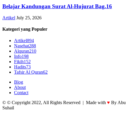
Belajar Kandungan Surat Al-Hujurat Bag.16
Artikel
July 25, 2026
Kategori yang Populer
Artikel
894
Nasehat
288
Alquran
210
Info
198
Fikih
152
Hadits
73
Tafsir Al Quran
62
Blog
About
Contact
© © Copyright 2022, All Rights Reserved | Made with
♥
By Abu
Suhail