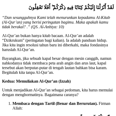
لَقَدْ أَنْزَلْنَا إِلَيْكُمْ كِتَابًا فِيهِ ذِكْرُكُمْ ۖ أَفَلَا تَعْقِلُونَ
“Dan sesungguhnya Kami telah menurunkan kepadamu Al-Kitab
(Al-Qur’an) yang berisi peringatan bagimu. Maka apakah kamu
tidak berakal? .” (QS. Al-Anbiya: 10)
Al-Qur’an bukan hanya kitab bacaan. Al-Qur’an adalah
“Dzikrukum” (peringatan bagi kalian). Ia adalah panduan hidup.
Jika kita ingin resolusi tahun baru ini diberkahi, maka fondasinya
haruslah Al-Qur’an.
Bayangkan, jika sebuah kapal besar dengan mesin canggih, namun
nahkodanya tidak membaca peta arah angin dan arus laut, kapal
tersebut akan berputar-putar di tengah lautan bahkan bisa karam.
Begitulah kita tanpa Al-Qur’an.
Kedua: Memuliakan Al-Qur’an (Izzah)
Untuk menjadikan Al-Qur’an sebagai pedoman, kita harus memulai
dengan menghormatinya. Bagaimana caranya?
Membaca dengan Tartil (Benar dan Berurutan).
Firman
Allah: