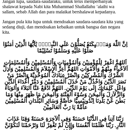
Jangan lupa, saudara-saudaraku, untuk terus memperbanyak
shalawat kepada Nabi kita Muhammad Shallallahu ‘alaihi wa
sallam, sebab Allah dan para malaikat bershalawat kepadanya.
Jangan pula kita lupa untuk mendoakan saudara-saudara kita yang
sedang diuji, dan mendoakan kebaikan untuk bangsa dan negara
kita.
اِنَّ اللّٰهَ وَمَلٰۤىِٕكَتَهٗ يُصَلُّوْنَ عَلَى النَّبِيِّۗ يٰٓاَيُّهَا الَّذِيْنَ اٰمَنُوْا
صَلُّوْا عَلَيْهِ وَسَلِّمُوْا تَسْلِيْمًا
اَللهُمَّ اغْفِرْ لِلْمُؤْمِنِيْنَ وَاْلمُؤْمِنَاتِ وَاْلمُسْلِمِيْنَ وَاْلمُسْلِمَاتِ
اَلاَحْيآءُ مِنْهُمْ وَاْلاَمْوَاتِ اللهُمَّ أَعِزَّ اْلإِسْلاَمَ وَاْلمُسْلِمِيْنَ وَأَذِلَّ
الشِّرْكَ وَاْلمُشْرِكِيْنَ وَانْصُرْ عِبَادَكَ اْلمُوَحِّدِيَّةَ وَانْصُرْ مَنْ
نَصَرَ الدِّيْنَ وَاخْذُلْ مَنْ خَذَلَ اْلمُسْلِمِيْنَ وَ دَمِّرْ أَعْدَاءَ الدِّيْنِ
وَاعْلِ كَلِمَاتِكَ إِلَى يَوْمَ الدِّيْنِ. اللهُمَّ ادْفَعْ عَنَّا اْلبَلاَءَ وَاْلوَبَاءَ
وَالزَّلاَزِلَ وَاْلمِحَنَ وَسُوْءَ اْلفِتْنَةِ وَاْلمِحَنَ مَا ظَهَرَ مِنْهَا وَمَا
بَطَنَ عَنْ بَلَدِنَا اِنْدُونِيْسِيَّا خآصَّةً وَسَائِرِ اْلبُلْدَانِ اْلمُسْلِمِيْنَ
عآمَّةً يَا رَبَّ اْلعَالَمِيْنَ
رَبَّنَا آتِناَ فِى الدُّنْيَا حَسَنَةً وَفِى اْلآخِرَةِ حَسَنَةً وَقِنَا عَذَابَ
النَّارِ. رَبَّنَا ظَلَمْنَا اَنْفُسَنَا وَاإنْ لَمْ تَغْفِرْ لَنَا وَتَرْحَمْنَا لَنَكُوْنَنَّ