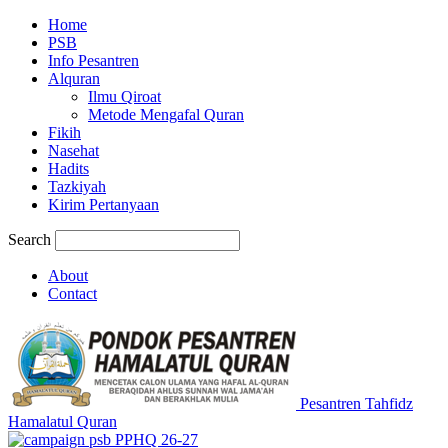
Home
PSB
Info Pesantren
Alquran
Ilmu Qiroat
Metode Mengafal Quran
Fikih
Nasehat
Hadits
Tazkiyah
Kirim Pertanyaan
Search
About
Contact
Pesantren Tahfidz
Hamalatul Quran