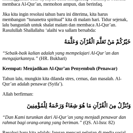
membaca Al-Qur’an, memohon ampun, dan berinfaq.
Jika kita ingin resolusi tahun baru ini diterima, kita harus
membangun “tunanetra spiritual” kita di malam hari. Tidur sejenak,
lalu bangunlah untuk shalat malam dan membaca Al-Qur’an.
Rasulullah Shallallahu ‘alaihi wa sallam bersabda:
خَيْرُكُمْ مَنْ تَعَلَّمَ الْقُرْآنَ وَعَلَّمَهُ
“Sebaik-baik kalian adalah yang mempelajari Al-Qur’an dan
mengajarkannya.”
(HR. Bukhari)
Keempat: Menjadikan Al-Qur’an Penyembuh (Penawar)
Tahun lalu, mungkin kita dilanda stres, cemas, dan masalah. Al-
Qur’an adalah penawar (Syifa’).
Allah berfirman:
وَنُنَزِّلُ مِنَ الْقُرْآنِ مَا هُوَ شِفَاءٌ وَرَحْمَةٌ لِلْمُؤْمِنِينَ
“Dan Kami turunkan dari Al-Qur’an yang menjadi penawar dan
rahmat bagi orang-orang yang beriman.”
(QS. Al-Isra: 82)
Resolusi baru kita adalah: Jangan mencari pelarian di media sosial