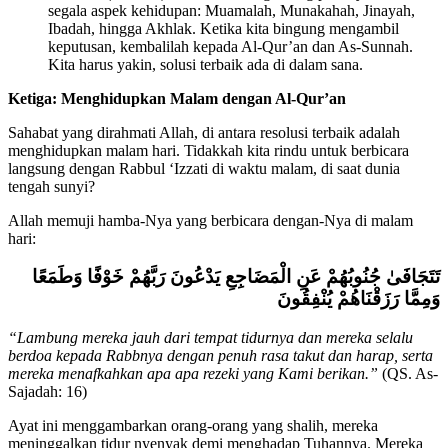
segala aspek kehidupan: Muamalah, Munakahah, Jinayah,
Ibadah, hingga Akhlak. Ketika kita bingung mengambil
keputusan, kembalilah kepada Al-Qur’an dan As-Sunnah.
Kita harus yakin, solusi terbaik ada di dalam sana.
Ketiga: Menghidupkan Malam dengan Al-Qur’an
Sahabat yang dirahmati Allah, di antara resolusi terbaik adalah
menghidupkan malam hari. Tidakkah kita rindu untuk berbicara
langsung dengan Rabbul ‘Izzati di waktu malam, di saat dunia
tengah sunyi?
Allah memuji hamba-Nya yang berbicara dengan-Nya di malam
hari:
تَتَجَافَىٰ جُنُوبُهُمْ عَنِ الْمَضَاجِعِ يَدْعُونَ رَبَّهُمْ خَوْفًا وَطَمَعًا
وَمِمَّا رَزَقْنَاهُمْ يُنْفِقُونَ
“Lambung mereka jauh dari tempat tidurnya dan mereka selalu
berdoa kepada Rabbnya dengan penuh rasa takut dan harap, serta
mereka menafkahkan apa apa rezeki yang Kami berikan.”
(QS. As-
Sajadah: 16)
Ayat ini menggambarkan orang-orang yang shalih, mereka
meninggalkan tidur nyenyak demi menghadap Tuhannya. Mereka