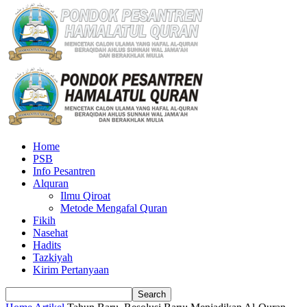
Home
PSB
Info Pesantren
Alquran
Ilmu Qiroat
Metode Mengafal Quran
Fikih
Nasehat
Hadits
Tazkiyah
Kirim Pertanyaan