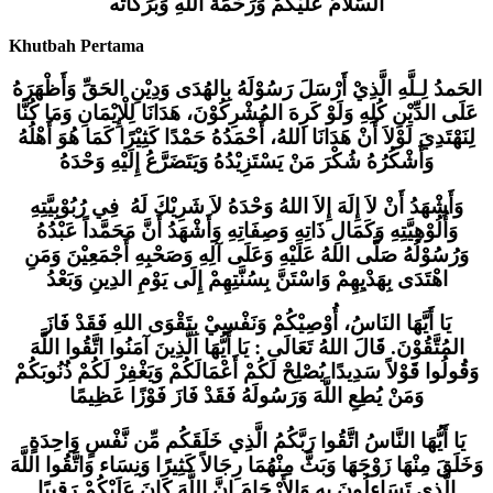
السَّلاَمُ عَلَيْكُمْ وَرَحْمَةُ اللهِ وَبَرَكَاتُه
Khutbah Pertama
الحَمدُ لِـلَّهِ الَّذِيْ أَرْسَلَ رَسُوْلَهُ بِالهُدَى وَدِيْنِ الحَقِّ وَأَظْهَرَهُ
عَلَى الدِّيْنِ كُلِهِ وَلَوْ كَرِهَ المُشْرِكُوْنَ، هَدَانَا لِلْإِيْمَانِ وَمَا كُنَّا
لِنَهْتَدِيَ لَوْلاَ أَنْ هَدَانَا اللهُ، أَحْمَدُهُ حَمْدًا كَثِيْرًا كَمَا هُوَ أَهْلُهُ
وَأَشْكُرُهُ شُكْرَ مَنْ يَسْتَزِيْدُهُ وَيَتَضَرَّعُ إِلَيْهِ وَحْدَهُ
وَأَشْهَدُ أَنْ لاَ إِلَهَ إِلاَ اللهُ وَحْدَهُ لاَ شَرِيْكَ لَهُ فِي رُبُوْبِيَّتِهِ
وَأُلُوْهِيَّتِهِ وَكَمَالِ ذَاتِهِ وَصِفَاتِهِ وَأَشْهَدُ أَنَّ مَحَمَّداً عَبْدُهُ
وَرُسُوْلُهُ صَلَّى اللهُ عَلَيْهِ وَعَلَى آلِهِ وَصَحْبِهِ أَجْمَعِيْنَ وَمَنِ
اهْتَدَى بِهَدْيِهِمْ وَاسْتَنَّ بِسُنَّتِهِمْ إِلَى يَوْمِ الدِينِ وَبَعْدُ
يَا أَيَّهَا النَاسُ، أُوْصِيْكُمْ وَنَفْسِيْ بِتَقْوَى اللهِ فَقَدْ فَازَ
المُتَّقُوْنَ. قَالَ اللهُ تَعَالَى : يَا أَيُّهَا الَّذِينَ آمَنُوا اتَّقُوا اللَّهَ
وَقُولُوا قَوْلاً سَدِيدًا يُصْلِحْ لَكُمْ أَعْمَالَكُمْ وَيَغْفِرْ لَكُمْ ذُنُوبَكُمْ
وَمَنْ يُطِعِ اللَّهَ وَرَسُولَهُ فَقَدْ فَازَ فَوْزًا عَظِيمًا
يَا أَيُّهَا النَّاسُ اتَّقُوا رَبَّكُمُ الَّذِي خَلَقَكُم مِّن نَّفْسٍ وَاحِدَةٍ
وَخَلَقَ مِنْهَا زَوْجَهَا وَبَثَّ مِنْهُمَا رِجَالاً كَثِيرًا وَنِسَاء وَاتَّقُوا اللَّهَ
الَّذِي تَسَاءلُونَ بِهِ وَالأَرْحَامَ إِنَّ اللَّهَ كَانَ عَلَيْكُمْ رَقِيبًا