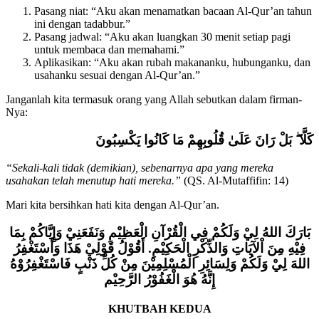
Pasang niat: “Aku akan menamatkan bacaan Al-Qur’an tahun
ini dengan tadabbur.”
Pasang jadwal: “Aku akan luangkan 30 menit setiap pagi
untuk membaca dan memahami.”
Aplikasikan: “Aku akan rubah makananku, hubunganku, dan
usahanku sesuai dengan Al-Qur’an.”
Janganlah kita termasuk orang yang Allah sebutkan dalam firman-
Nya:
كَلَّا ۖ بَلْ رَانَ عَلَىٰ قُلُوبِهِمْ مَا كَانُوا يَكْسِبُونَ
“Sekali-kali tidak (demikian), sebenarnya apa yang mereka
usahakan telah menutup hati mereka.”
(QS. Al-Mutaffifin: 14)
Mari kita bersihkan hati kita dengan Al-Qur’an.
بَارَكَ اللهُ لِيْ وَلَكُمْ فِي الْقُرْآنِ الْعَظِيْمِ وَنَفَعَنِيْ وَإِيَّاكُمْ بِمَا
فِيْهِ مِنَ اْلآيَاتِ وَالذِّكْرِ الْحَكِيْمِ. أَقُوْلُ قَوْلِيْ هَذَا وَأَسْتَغْفِرُ
اللهَ لِيْ وَلَكُمْ وَلِسَائِرِ الْمُسْلِمِيْنَ مِنْ كُلِّ ذَنْبٍ فَاسْتَغْفِرُوْهُ
إِنَّهُ هُوَ الْغَفُوْرُ الرَّحِيْم
KHUTBAH KEDUA