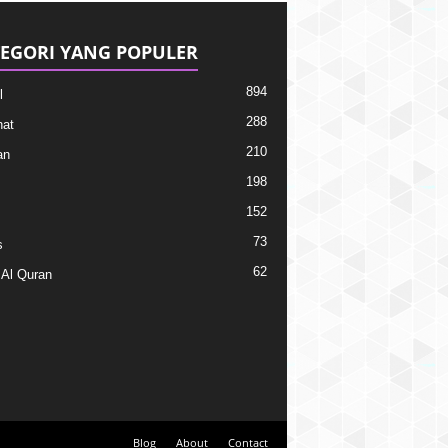
EGORI YANG POPULER
894
l
288
at
210
an
198
152
73
s
62
 Al Quran
Blog
About
Contact