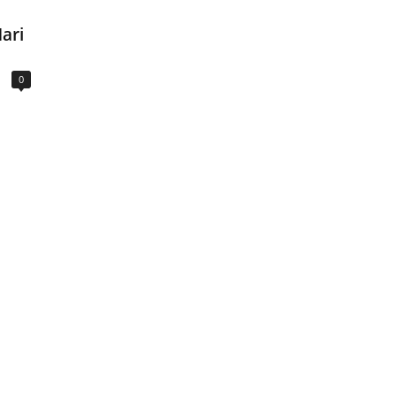
ari
0