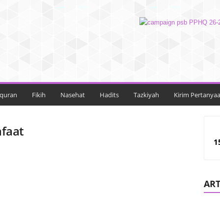
lquran
Fikih
Nasehat
Hadits
Tazkiyah
Kirim Pertanya
faat
1
ART