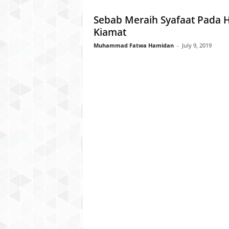
l
Sebab Meraih Syafaat Pada H
a
Kiamat
t
u
Muhammad Fatwa Hamidan
-
July 9, 2019
l
Q
u
r
a
n