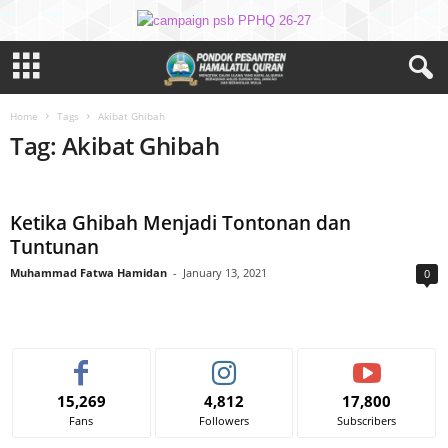
Home
Tags
Akibat Ghibah
Tag: Akibat Ghibah
Ketika Ghibah Menjadi Tontonan dan
Tuntunan
Muhammad Fatwa Hamidan
-
January 13, 2021
0
15,269
4,812
17,800
Fans
Followers
Subscribers