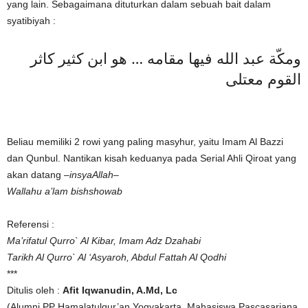
yang lain. Sebagaimana dituturkan dalam sebuah bait dalam
syatibiyah :
ومكّة عبد الله فيها مقامه … هو ابن كثير كاثر
القوم معتلى
Beliau memiliki 2 rowi yang paling masyhur, yaitu Imam Al Bazzi
dan Qunbul. Nantikan kisah keduanya pada Serial Ahli Qiroat yang
akan datang –
insyaAllah
–
Wallahu a’lam bishshowab
Referensi :
Ma’rifatul Qurro` Al Kibar, Imam Adz Dzahabi
Tarikh Al Qurro` Al ‘Asyaroh, Abdul Fattah Al Qodhi
***
Ditulis oleh :
Afit Iqwanudin, A.Md, Lc
(Alumni PP Hamalatulqur’an Yogyakarta, Mahasiswa Pascasarjana