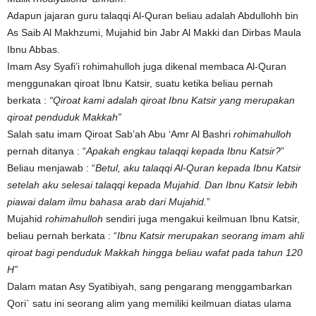
Adapun jajaran guru talaqqi Al-Quran beliau adalah Abdullohh bin
As Saib Al Makhzumi, Mujahid bin Jabr Al Makki dan Dirbas Maula
Ibnu Abbas.
Imam Asy Syafi’i rohimahulloh juga dikenal membaca Al-Quran
menggunakan qiroat Ibnu Katsir, suatu ketika beliau pernah
berkata :
“Qiroat kami adalah qiroat Ibnu Katsir yang merupakan
qiroat penduduk Makkah”
Salah satu imam Qiroat Sab’ah Abu ‘Amr Al Bashri
rohimahulloh
pernah ditanya : “
Apakah engkau talaqqi kepada Ibnu Katsir?
”
Beliau menjawab : “
Betul, aku talaqqi Al-Quran kepada Ibnu Katsir
setelah aku selesai talaqqi kepada Mujahid. Dan Ibnu Katsir lebih
piawai dalam ilmu bahasa arab dari Mujahid.
”
Mujahid
rohimahulloh
sendiri juga mengakui keilmuan Ibnu Katsir,
beliau pernah berkata : “
Ibnu Katsir merupakan seorang imam ahli
qiroat bagi penduduk Makkah hingga beliau wafat pada tahun 120
H”
Dalam matan Asy Syatibiyah, sang pengarang menggambarkan
Qori` satu ini seorang alim yang memiliki keilmuan diatas ulama