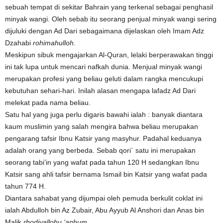
sebuah tempat di sekitar Bahrain yang terkenal sebagai penghasil
minyak wangi. Oleh sebab itu seorang penjual minyak wangi sering
dijuluki dengan Ad Dari sebagaimana dijelaskan oleh Imam Adz
Dzahabi
rohimahulloh
.
Meskipun sibuk mengajarkan Al-Quran, lelaki berperawakan tinggi
ini tak lupa untuk mencari nafkah dunia. Menjual minyak wangi
merupakan profesi yang beliau geluti dalam rangka mencukupi
kebutuhan sehari-hari. Inilah alasan mengapa lafadz Ad Dari
melekat pada nama beliau.
Satu hal yang juga perlu digaris bawahi ialah : banyak diantara
kaum muslimin yang salah mengira bahwa beliau merupakan
pengarang tafsir Ibnu Katsir yang masyhur. Padahal keduanya
adalah orang yang berbeda. Sebab qori` satu ini merupakan
seorang tabi’in yang wafat pada tahun 120 H sedangkan Ibnu
Katsir sang ahli tafsir bernama Ismail bin Katsir yang wafat pada
tahun 774 H.
Diantara sahabat yang dijumpai oleh pemuda berkulit coklat ini
ialah Abdulloh bin Az Zubair, Abu Ayyub Al Anshori dan Anas bin
Malik
rhodiyallohu ‘anhum
.