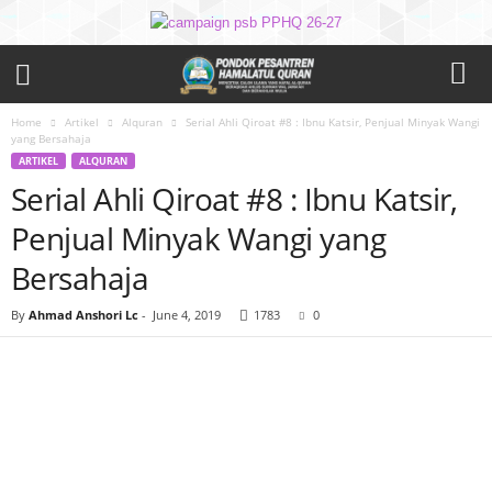
Home
Artikel
Alquran
Serial Ahli Qiroat #8 : Ibnu Katsir, Penjual Minyak Wangi
yang Bersahaja
ARTIKEL
ALQURAN
Serial Ahli Qiroat #8 : Ibnu Katsir,
Penjual Minyak Wangi yang
Bersahaja
By
Ahmad Anshori Lc
-
June 4, 2019
1783
0