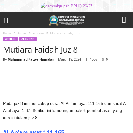
Home
Artikel
Alquran
Mutiara Faidah Juz 8
ARTIKEL
ALQURAN
Mutiara Faidah Juz 8
By
Muhammad Fatwa Hamidan
-
March 19, 2024
1506
0
Pada juz 8 ini mencakup surat Al-An’am ayat 111-165 dan surat Al-
A’raf ayat 1-87. Berikut ini kandungan pokok pembahasan yang
ada di dalam juz 8.
Al-An’am ayat 111-165