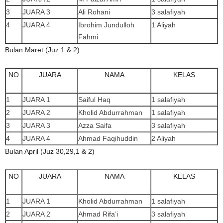
3
JUARA 3
Ali Rohani
3 salafiyah
4
JUARA 4
Ibrohim Jundulloh
1 Aliyah
Fahmi
Bulan Maret (Juz 1 & 2)
NO
JUARA
NAMA
KELAS
1
JUARA 1
Saiful Haq
1 salafiyah
2
JUARA 2
Kholid Abdurrahman
1 salafiyah
3
JUARA 3
Azza Saifa
3 salafiyah
4
JUARA 4
Ahmad Faqihuddin
2 Aliyah
Bulan April (Juz 30,29,1 & 2)
NO
JUARA
NAMA
KELAS
1
JUARA 1
Kholid Abdurrahman
1 salafiyah
2
JUARA 2
Ahmad Rifa’i
3 salafiyah