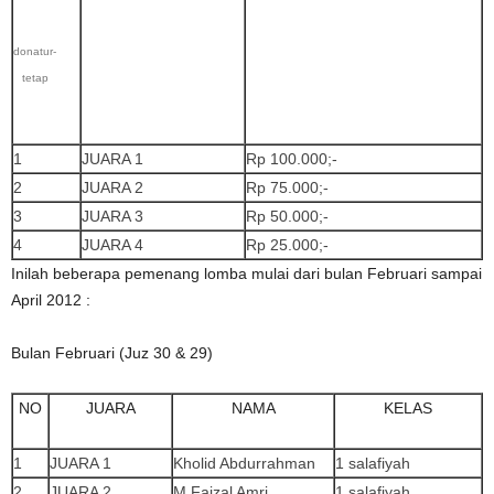
donatur-
tetap
1
JUARA 1
Rp 100.000;-
2
JUARA 2
Rp 75.000;-
3
JUARA 3
Rp 50.000;-
4
JUARA 4
Rp 25.000;-
Inilah beberapa pemenang lomba mulai dari bulan Februari sampai
April 2012 :
Bulan Februari (Juz 30 & 29)
NO
JUARA
NAMA
KELAS
1
JUARA 1
Kholid Abdurrahman
1 salafiyah
2
JUARA 2
M Faizal Amri
1 salafiyah