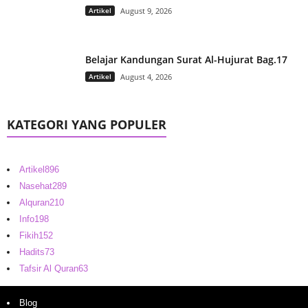
Artikel
August 9, 2026
Belajar Kandungan Surat Al-Hujurat Bag.17
Artikel
August 4, 2026
KATEGORI YANG POPULER
Artikel
896
Nasehat
289
Alquran
210
Info
198
Fikih
152
Hadits
73
Tafsir Al Quran
63
Blog