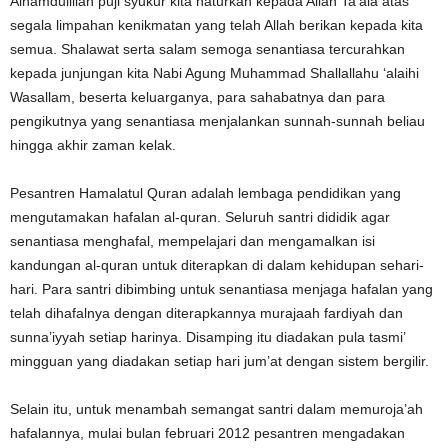
Alhamdulillah puji syukur kita haturkan kepada Allah Ta’ala atas
segala limpahan kenikmatan yang telah Allah berikan kepada kita
semua. Shalawat serta salam semoga senantiasa tercurahkan
kepada junjungan kita Nabi Agung Muhammad Shallallahu ‘alaihi
Wasallam, beserta keluarganya, para sahabatnya dan para
pengikutnya yang senantiasa menjalankan sunnah-sunnah beliau
hingga akhir zaman kelak.
Pesantren Hamalatul Quran adalah lembaga pendidikan yang
mengutamakan hafalan al-quran. Seluruh santri dididik agar
senantiasa menghafal, mempelajari dan mengamalkan isi
kandungan al-quran untuk diterapkan di dalam kehidupan sehari-
hari. Para santri dibimbing untuk senantiasa menjaga hafalan yang
telah dihafalnya dengan diterapkannya murajaah fardiyah dan
sunna’iyyah setiap harinya. Disamping itu diadakan pula tasmi’
mingguan yang diadakan setiap hari jum’at dengan sistem bergilir.
Selain itu, untuk menambah semangat santri dalam memuroja’ah
hafalannya, mulai bulan februari 2012 pesantren mengadakan