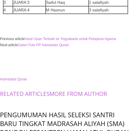
3
JUARA 3
Saiful Haq
1 salafiyah
4
JUARA 4
M Hasnun
3 salafiyah
Previous article
Hasil Ujian Terbaik se Yogyakarta untuk Pelajaran Agama
Next article
Galeri Foto PP Hamalatul Quran
Hamalatul Quran
RELATED ARTICLES
MORE FROM AUTHOR
PENGUMUMAN HASIL SELEKSI SANTRI
BARU TINGKAT MADRASAH ALIYAH (SMA)