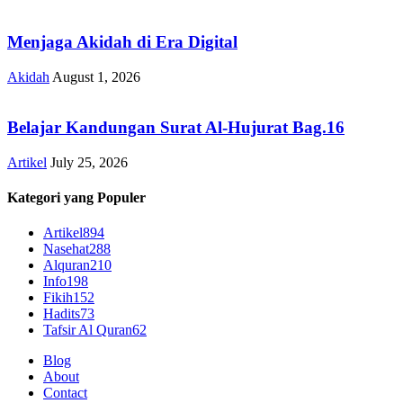
Menjaga Akidah di Era Digital
Akidah
August 1, 2026
Belajar Kandungan Surat Al-Hujurat Bag.16
Artikel
July 25, 2026
Kategori yang Populer
Artikel
894
Nasehat
288
Alquran
210
Info
198
Fikih
152
Hadits
73
Tafsir Al Quran
62
Blog
About
Contact