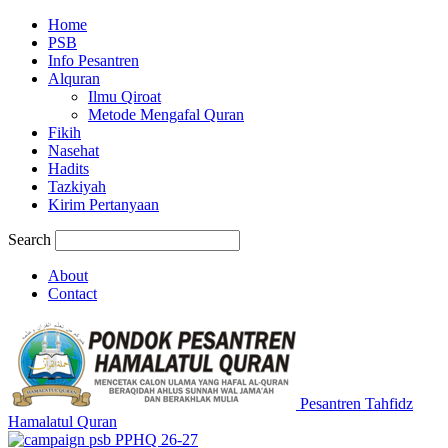
Home
PSB
Info Pesantren
Alquran
Ilmu Qiroat
Metode Mengafal Quran
Fikih
Nasehat
Hadits
Tazkiyah
Kirim Pertanyaan
Search
About
Contact
Pesantren Tahfidz
Hamalatul Quran