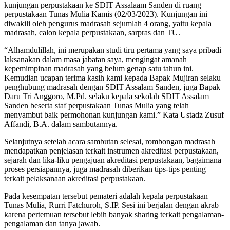
kunjungan perpustakaan ke SDIT Assalaam Sanden di ruang
perpustakaan Tunas Mulia Kamis (02/03/2023). Kunjungan ini
diwakili oleh pengurus madrasah sejumlah 4 orang, yaitu kepala
madrasah, calon kepala perpustakaan, sarpras dan TU.
“Alhamdulillah, ini merupakan studi tiru pertama yang saya pribadi
laksanakan dalam masa jabatan saya, mengingat amanah
kepemimpinan madrasah yang belum genap satu tahun ini.
Kemudian ucapan terima kasih kami kepada Bapak Mujiran selaku
penghubung madrasah dengan SDIT Assalam Sanden, juga Bapak
Daru Tri Anggoro, M.Pd. selaku kepala sekolah SDIT Assalam
Sanden beserta staf perpustakaan Tunas Mulia yang telah
menyambut baik permohonan kunjungan kami.” Kata Ustadz Zusuf
Affandi, B.A. dalam sambutannya.
Selanjutnya setelah acara sambutan selesai, rombongan madrasah
mendapatkan penjelasan terkait instrumen akreditasi perpustakaan,
sejarah dan lika-liku pengajuan akreditasi perpustakaan, bagaimana
proses persiapannya, juga madrasah diberikan tips-tips penting
terkait pelaksanaan akreditasi perpustakaan.
Pada kesempatan tersebut pemateri adalah kepala perpustakaan
Tunas Mulia, Rurri Fatchuroh, S.IP. Sesi ini berjalan dengan akrab
karena pertemuan tersebut lebih banyak sharing terkait pengalaman-
pengalaman dan tanya jawab.