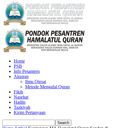
Home
PSB
Info Pesantren
Alquran
Ilmu Qiroat
Metode Mengafal Quran
Fikih
Nasehat
Hadits
Tazkiyah
Kirim Pertanyaan