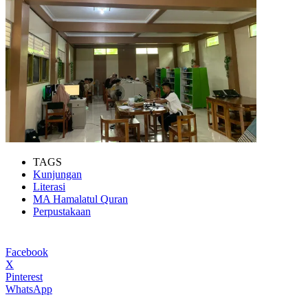
TAGS
Kunjungan
Literasi
MA Hamalatul Quran
Perpustakaan
Facebook
X
Pinterest
WhatsApp