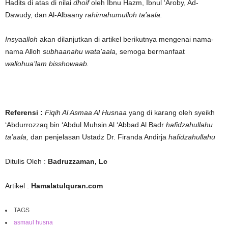
Hadits di atas di nilai
dhoif
oleh Ibnu Hazm, Ibnul ‘Aroby, Ad-
Dawudy, dan Al-Albaany
rahimahumulloh ta’aala.
Insyaalloh
akan dilanjutkan di artikel berikutnya mengenai nama-
nama Alloh
subhaanahu wata’aala,
semoga bermanfaat
wallohua’lam bisshowaab.
Referensi :
Fiqih Al Asmaa Al Husnaa
yang di karang oleh syeikh
‘Abdurrozzaq bin ‘Abdul Muhsin Al ‘Abbad Al Badr
hafidzahullahu
ta’aala,
dan penjelasan Ustadz Dr. Firanda Andirja
hafidzahullahu
Ditulis Oleh :
Badruzzaman, Lc
Artikel :
Hamalatulquran.com
TAGS
asmaul husna