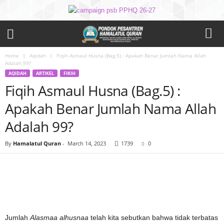
Home
Aqidah
Fiqih Asmaul Husna (Bag.5) : Apakah Benar Jumlah Nama Allah
Adalah 99?
AQIDAH
ARTIKEL
FIKIH
Fiqih Asmaul Husna (Bag.5) :
Apakah Benar Jumlah Nama Allah
Adalah 99?
By
Hamalatul Quran
-
March 14, 2023
1739
0
Jumlah
Alasmaa alhusnaa
telah kita sebutkan bahwa tidak terbatas