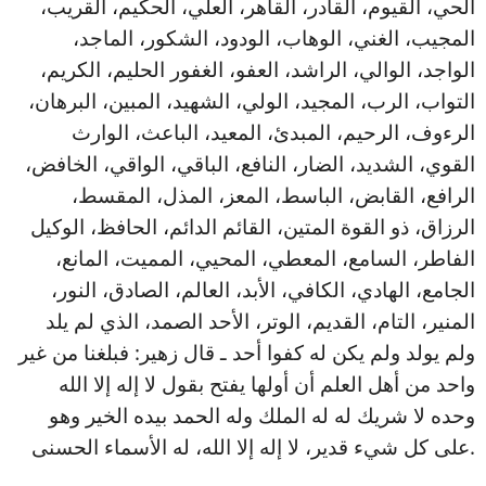
الحي، القيوم، القادر، القاهر، العلي، الحكيم، القريب،
المجيب، الغني، الوهاب، الودود، الشكور، الماجد،
الواجد، الوالي، الراشد، العفو، الغفور الحليم، الكريم،
التواب، الرب، المجيد، الولي، الشهيد، المبين، البرهان،
الرءوف، الرحيم، المبدئ، المعيد، الباعث، الوارث
القوي، الشديد، الضار، النافع، الباقي، الواقي، الخافض،
الرافع، القابض، الباسط، المعز، المذل، المقسط،
الرزاق، ذو القوة المتين، القائم الدائم، الحافظ، الوكيل
الفاطر، السامع، المعطي، المحيي، المميت، المانع،
الجامع، الهادي، الكافي، الأبد، العالم، الصادق، النور،
المنير، التام، القديم، الوتر، الأحد الصمد، الذي لم يلد
ولم يولد ولم يكن له كفوا أحد ـ قال زهير: فبلغنا من غير
واحد من أهل العلم أن أولها يفتح بقول لا إله إلا الله
وحده لا شريك له له الملك وله الحمد بيده الخير وهو
على كل شيء قدير، لا إله إلا الله، له الأسماء الحسنى.