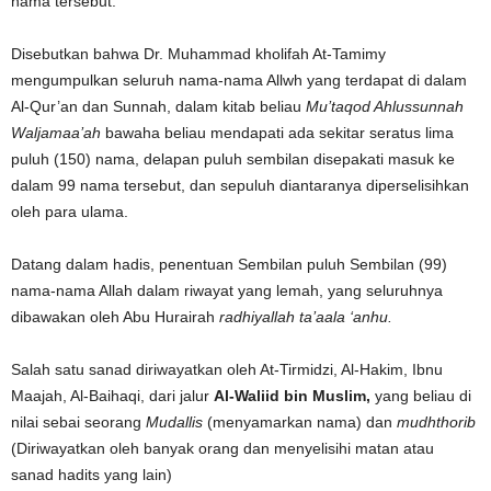
nama tersebut.
Disebutkan bahwa Dr. Muhammad kholifah At-Tamimy
mengumpulkan seluruh nama-nama Allwh yang terdapat di dalam
Al-Qur’an dan Sunnah, dalam kitab beliau
Mu’taqod Ahlussunnah
Waljamaa’ah
bawaha beliau mendapati ada sekitar seratus lima
puluh (150) nama, delapan puluh sembilan disepakati masuk ke
dalam 99 nama tersebut, dan sepuluh diantaranya diperselisihkan
oleh para ulama.
Datang dalam hadis, penentuan Sembilan puluh Sembilan (99)
nama-nama Allah dalam riwayat yang lemah, yang seluruhnya
dibawakan oleh Abu Hurairah
radhiyallah ta’aala ‘anhu.
Salah satu sanad diriwayatkan oleh At-Tirmidzi, Al-Hakim, Ibnu
Maajah, Al-Baihaqi, dari jalur
Al-Waliid bin Muslim,
yang beliau di
nilai sebai seorang
Mudallis
(menyamarkan nama) dan
mudhthorib
(Diriwayatkan oleh banyak orang dan menyelisihi matan atau
sanad hadits yang lain)