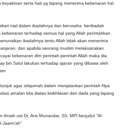
 keyakinan serta hati yg lapang menerima kebenaran hal
ikan niat dalam ibadahnya dan berusaha beribadah
kebenaran terhadap semua hal yang Allah perintahkan.
 menunaikan ibadahnya tentu Allah tidak akan menerima
anjaran, dan apabila seorang muslim melaksanakan
ayai kebenaran dlm perintah-perintah Allah maka dia
ay bin Salul lakukan terhadap ajaran yang dibawa oleh
lam
etunjuk agar istiqomah dalam menjalankan perintah-Nya
asi amalan kita diatas keikhlasan dan dada yang lapang
n ilmiah ust Dr, Aris Munandar, SS, MPI berjudul:
”Al-
Al-Jaami’ah”