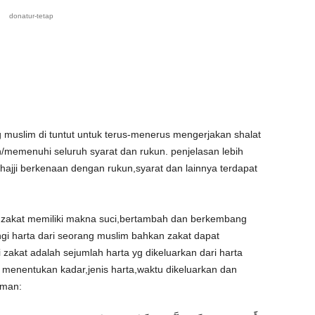
donatur-tetap
muslim di tuntut untuk terus-menerus mengerjakan shalat
emenuhi seluruh syarat dan rukun. penjelasan lebih
 hajji berkenaan dengan rukun,syarat dan lainnya terdapat
 zakat memiliki makna suci,bertambah dan berkembang
gi harta dari seorang muslim bahkan zakat dapat
zakat adalah sejumlah harta yg dikeluarkan dari harta
h menentukan kadar,jenis harta,waktu dikeluarkan dan
iman: