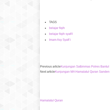
TAGS
belajar fiqih
belajar fiqih syafi'i
Imam Asy Syafi’i
Previous article
Kunjungan Satbinmas Polres Bantul
Next article
Kunjungan MA Hamalatul Quran Sanden 
Hamalatul Quran