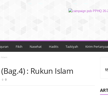
lquran
Fikih
Nasehat
Hadits
Tazkiyah
Kirim Pertanya
n Islam
i (Bag.4) : Rukun Islam
1
0
ART