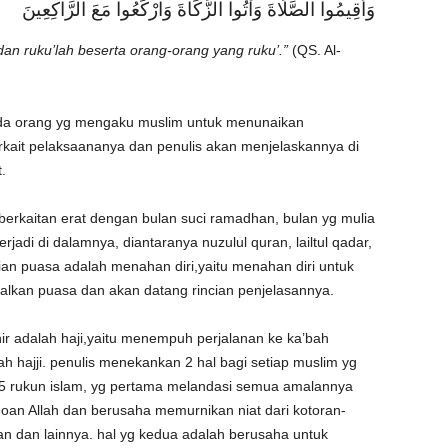
وَأَقِيمُوا الصَّلَاةَ وَآَتُوا الزَّكَاةَ وَارْكَعُوا مَعَ الرَّاكِعِينَ
 dan ruku’lah beserta orang-orang yang ruku’.”
(QS. Al-
ada orang yg mengaku muslim untuk menunaikan
 terkait pelaksaananya dan penulis akan menjelaskannya di
.
berkaitan erat dengan bulan suci ramadhan, bulan yg mulia
rjadi di dalamnya, diantaranya nuzulul quran, lailtul qadar,
ian puasa adalah menahan diri,yaitu menahan diri untuk
alkan puasa dan akan datang rincian penjelasannya.
ir adalah haji,yaitu menempuh perjalanan ke ka’bah
 hajji. penulis menekankan 2 hal bagi setiap muslim yg
5 rukun islam, yg pertama melandasi semua amalannya
hoan Allah dan berusaha memurnikan niat dari kotoran-
gan dan lainnya. hal yg kedua adalah berusaha untuk