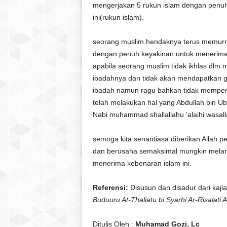
mengerjakan 5 rukun islam dengan penuh
ini(rukun islam).
seorang muslim hendaknya terus memurn
dengan penuh keyakinan untuk menerima 
apabila seorang muslim tidak ikhlas dlm
ibadahnya dan tidak akan mendapatkan g
ibadah namun ragu bahkan tidak memperc
telah melakukan hal yang Abdullah bin Ub
Nabi muhammad shallallahu ‘alaihi wasal
semoga kita senantiasa diberikan Allah p
dan berusaha semaksimal mungkin meland
menerima kebenaran islam ini.
Referensi:
Disusun dan disadur dari kajia
Buduuru At-Thaliatu bi Syarhi Ar-Risalati 
Ditulis Oleh :
Muhamad Gozi, Lc