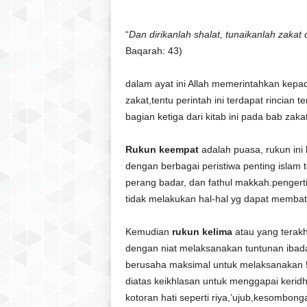
“
Dan dirikanlah shalat, tunaikanlah zakat
Baqarah: 43)
dalam ayat ini Allah memerintahkan kep
zakat,tentu perintah ini terdapat rincian
bagian ketiga dari kitab ini pada bab zakat
Rukun keempat
adalah puasa, rukun ini 
dengan berbagai peristiwa penting islam te
perang badar, dan fathul makkah.pengert
tidak melakukan hal-hal yg dapat membat
Kemudian
rukun kelima
atau yang terakh
dengan niat melaksanakan tuntunan ibadah
berusaha maksimal untuk melaksanakan 
diatas keikhlasan untuk menggapai kerid
kotoran hati seperti riya,’ujub,kesombon