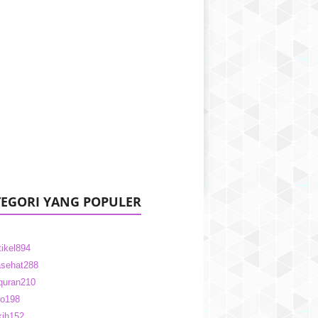
EGORI YANG POPULER
tikel
894
sehat
288
quran
210
fo
198
kih
152