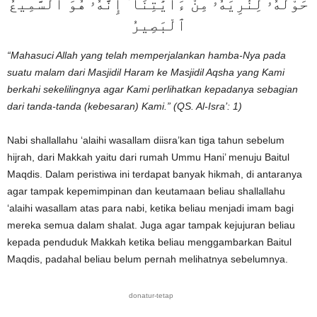
حَوْلَهُۥ لِنُرِيَهُۥ مِنْ ءَايَٰتِنَآ ۚ إِنَّهُۥ هُوَ ٱلسَّمِيعُ
ٱلْبَصِيرُ
“Mahasuci Allah yang telah memperjalankan hamba-Nya pada
suatu malam dari Masjidil Haram ke Masjidil Aqsha yang Kami
berkahi sekelilingnya agar Kami perlihatkan kepadanya sebagian
dari tanda-tanda (kebesaran) Kami.” (QS. Al-Isra’: 1)
Nabi shallallahu ‘alaihi wasallam diisra’kan tiga tahun sebelum
hijrah, dari Makkah yaitu dari rumah Ummu Hani’ menuju Baitul
Maqdis. Dalam peristiwa ini terdapat banyak hikmah, di antaranya
agar tampak kepemimpinan dan keutamaan beliau shallallahu
‘alaihi wasallam atas para nabi, ketika beliau menjadi imam bagi
mereka semua dalam shalat. Juga agar tampak kejujuran beliau
kepada penduduk Makkah ketika beliau menggambarkan Baitul
Maqdis, padahal beliau belum pernah melihatnya sebelumnya.
donatur-tetap