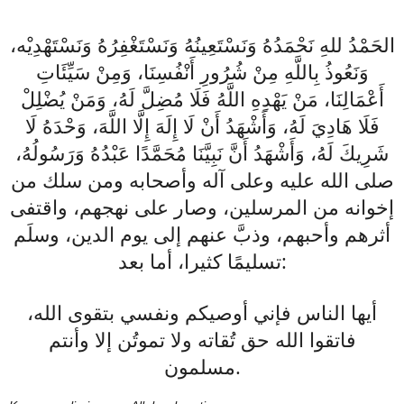
الحَمْدُ للهِ نَحْمَدُهُ وَنَسْتَعِينُهُ وَنَسْتَغْفِرُهُ وَنَسْتَهْدِيْه،
وَنَعُوذُ بِاللَّهِ مِنْ شُرُورِ أَنْفُسِنَا، وَمِنْ سَيِّئَاتِ
أَعْمَالِنَا، مَنْ يَهْدِهِ اللَّهُ فَلَا مُضِلَّ لَهُ، وَمَنْ يُضْلِلْ
فَلَا هَادِيَ لَهُ، وَأَشْهَدُ أَنْ لَا إِلَهَ إِلَّا اللَّهَ، وَحْدَهُ لَا
شَرِيكَ لَهُ، وَأَشْهَدُ أَنَّ نَبِيَّنَا مُحَمَّدًا عَبْدُهُ وَرَسُولُهُ،
صلى الله عليه وعلى آله وأصحابه ومن سلك من
إخوانه من المرسلين، وصار على نهجهم، واقتفى
أثرهم وأحبهم، وذبَّ عنهم إلى يوم الدين، وسلَم
تسليمًا كثيرا، أما بعد:
أيها الناس فإني أوصيكم ونفسي بتقوى الله،
فاتقوا الله حق تُقاته ولا تموتُن إلا وأنتم
مسلمون.