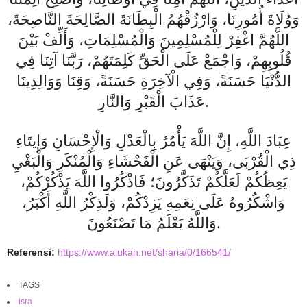
وَوُلَاةَ أُمُورِنَا، وَارْزُقْهُمُ الْبِطَانَةَ الصَّالِحَةَ النَّاصِحَةَ،
اللَّهُمَّ اغْفِرْ لِلْمُسْلِمِينَ وَالْمُسْلِمَاتِ، وَأَلِّفْ بَيْنَ
قُلُوبِهِمْ، وَاجْمَعْ عَلَى الْحَقِّ كَلِمَتَهُمْ، رَبَّنَا آتِنَا فِي
الدُّنْيَا حَسَنَةً، وَفِي الْآخِرَةِ حَسَنَةً، وَقِنَا وَوَالِدِينَا
عَذَابَ الْقَبْرِ وَالنَّارِ.
عِبَادَ اللَّهِ، إِنَّ اللَّهَ يَأْمُرُ بِالْعَدْلِ وَالْإِحْسَانِ وَإِيتَاءِ
ذِي الْقُرْبَى، وَيَنْهَى عَنِ الْفَحْشَاءِ وَالْمُنْكَرِ وَالْبَغْيِ
يَعِظُكُمْ لَعَلَّكُمْ تَذَكَّرُونَ؛ فَاذْكُرُوا اللَّهَ يَذْكُرْكُمْ،
وَاشْكُرُوهُ عَلَى نِعَمِهِ يَزِدْكُمْ، وَلَذِكْرُ اللَّهِ أَكْبَرُ،
وَاللَّهُ يَعْلَمُ مَا تَصْنَعُونَ.
Referensi:
https://www.alukah.net/sharia/0/166541/
TAGS
isra