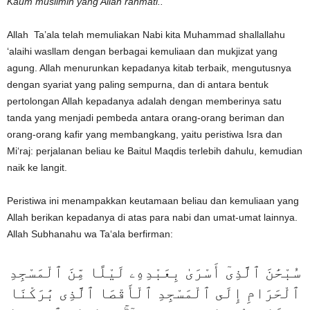
Kaum muslimin yang Allah rahmati..
Allah Ta’ala telah memuliakan Nabi kita Muhammad shallallahu
‘alaihi wasllam dengan berbagai kemuliaan dan mukjizat yang
agung. Allah menurunkan kepadanya kitab terbaik, mengutusnya
dengan syariat yang paling sempurna, dan di antara bentuk
pertolongan Allah kepadanya adalah dengan memberinya satu
tanda yang menjadi pembeda antara orang-orang beriman dan
orang-orang kafir yang membangkang, yaitu peristiwa Isra dan
Mi‘raj: perjalanan beliau ke Baitul Maqdis terlebih dahulu, kemudian
naik ke langit.
Peristiwa ini menampakkan keutamaan beliau dan kemuliaan yang
Allah berikan kepadanya di atas para nabi dan umat-umat lainnya.
Allah Subhanahu wa Ta‘ala berfirman:
سُبْحَٰنَ ٱلَّذِىٓ أَسْرَىٰ بِعَبْدِهِۦ لَيْلًا مِّنَ ٱلْمَسْجِدِ
ٱلْحَرَامِ إِلَى ٱلْمَسْجِدِ ٱلْأَقْصَا ٱلَّذِى بَٰرَكْنَا