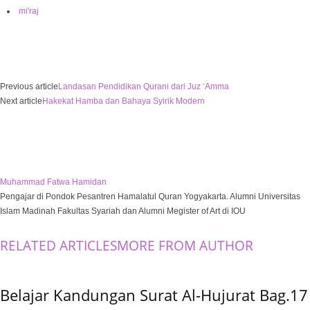
mi'raj
Previous article
Landasan Pendidikan Qurani dari Juz ‘Amma
Next article
Hakekat Hamba dan Bahaya Syirik Modern
Muhammad Fatwa Hamidan
Pengajar di Pondok Pesantren Hamalatul Quran Yogyakarta. Alumni Universitas
Islam Madinah Fakultas Syariah dan Alumni Megister of Art di IOU
RELATED ARTICLES
MORE FROM AUTHOR
Belajar Kandungan Surat Al-Hujurat Bag.17