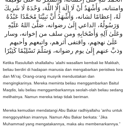
وامتنانه، وَأَشْهَدُ أَنْ لَا إِلَهَ إِلَّا اللَّهَ، وَحْدَهُ لَا شَرِيكَ
لَهُ، إعظامًا لشانه، وَأَشْهَدُ أَنَّ نَبِيَّنَا مُحَمَّدًا عَبْدُهُ
وَرَسُولُهُ، الداعي إِلَىٰ رضوانه، صَلَّىٰ اللهُ عَلَيْهِ
وعَلَىٰ آلِهِ وَأَصْحَابِهِ ومن سلف من إخوانه، وسار
عَلَىٰ نهجهم، واقتفى أثرهم، واتبعهم وأحبهم
وذبَّ عنهم إِلَىٰ يوم رضوانه، وَسَلّمَ تَسْلِيْمًا كَثِيْرًا
Ketika Rasulullah shallallahu ‘alaihi wasallam kembali ke Makkah,
beliau berdiri di hadapan manusia dan mengabarkan peristiwa Isra
dan Mi‘raj. Orang-orang musyrik mendustakan dan
mengingkarinya. Mereka meminta beliau menggambarkan Baitul
Maqdis, lalu beliau menggambarkannya seolah-olah beliau sedang
melihatnya. Namun mereka tetap tidak beriman.
Mereka kemudian mendatangi Abu Bakar radhiyallahu ‘anhu untuk
menggoyahkan imannya. Namun Abu Bakar berkata: “Jika
Muhammad yang mengatakannya, maka aku membenarkannya.”