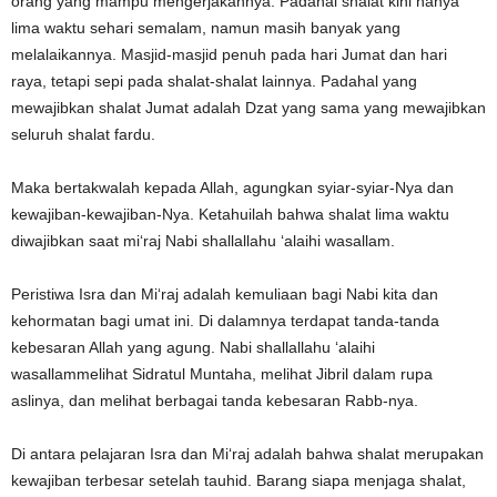
orang yang mampu mengerjakannya. Padahal shalat kini hanya
lima waktu sehari semalam, namun masih banyak yang
melalaikannya. Masjid-masjid penuh pada hari Jumat dan hari
raya, tetapi sepi pada shalat-shalat lainnya. Padahal yang
mewajibkan shalat Jumat adalah Dzat yang sama yang mewajibkan
seluruh shalat fardu.
Maka bertakwalah kepada Allah, agungkan syiar-syiar-Nya dan
kewajiban-kewajiban-Nya. Ketahuilah bahwa shalat lima waktu
diwajibkan saat mi‘raj Nabi shallallahu ‘alaihi wasallam.
Peristiwa Isra dan Mi‘raj adalah kemuliaan bagi Nabi kita dan
kehormatan bagi umat ini. Di dalamnya terdapat tanda-tanda
kebesaran Allah yang agung. Nabi shallallahu ‘alaihi
wasallammelihat Sidratul Muntaha, melihat Jibril dalam rupa
aslinya, dan melihat berbagai tanda kebesaran Rabb-nya.
Di antara pelajaran Isra dan Mi‘raj adalah bahwa shalat merupakan
kewajiban terbesar setelah tauhid. Barang siapa menjaga shalat,