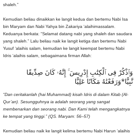
shaleh.”
Kemudian beliau dinaikkan ke langit kedua dan bertemu Nabi Isa
bin Maryam dan Nabi Yahya bin Zakariya ‘alaihimassalam.
Keduanya berkata: “Selamat datang nabi yang shaleh dan saudara
yang shaleh.” Lalu beliau naik ke langit ketiga dan bertemu Nabi
Yusuf ‘alaihis salam, kemudian ke langit keempat bertemu Nabi
Idris ‘alaihis salam, sebagaimana firman Allah:
وَٱذْكُرْ فِى ٱلْكِتَٰبِ إِدْرِيسَ ۚ إِنَّهُۥ كَانَ صِدِّيقًا
نَّبِيًّا*وَرَفَعْنَٰهُ مَكَانًا عَلِيًّا
“Dan ceritakanlah (hai Muhammad) kisah Idris di dalam Kitab (Al-
Qur’an). Sesungguhnya ia adalah seorang yang sangat
membenarkan dan seorang nabi. Dan Kami telah mengangkatnya
ke tempat yang tinggi.” (QS. Maryam: 56–57)
Kemudian beliau naik ke langit kelima bertemu Nabi Harun ‘alaihis