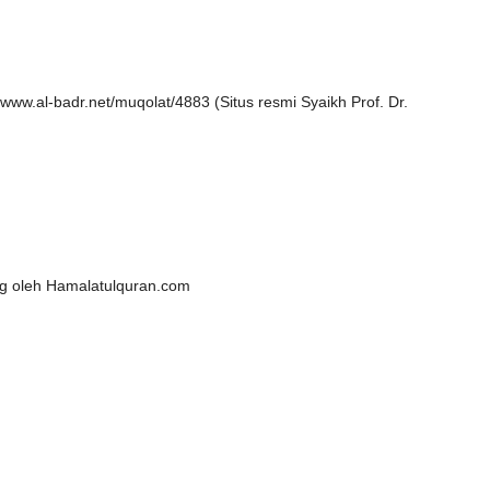
/www.al-badr.net/muqolat/4883 (Situs resmi Syaikh Prof. Dr.
lang oleh Hamalatulquran.com