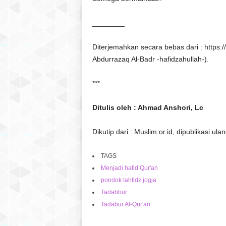
________
Diterjemahkan secara bebas dari : https:/
Abdurrazaq Al-Badr -hafidzahullah-).
***
Ditulis oleh : Ahmad Anshori, Lc
Dikutip dari : Muslim.or.id, dipublikasi u
TAGS
Menjadi hafid Qur'an
pondok tahfidz jogja
Tadabbur
Tadabur Al-Qur'an