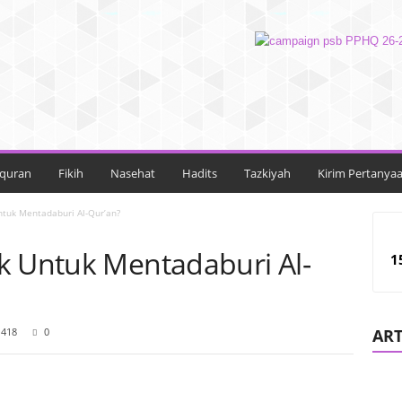
lquran
Fikih
Nasehat
Hadits
Tazkiyah
Kirim Pertanya
ntuk Mentadaburi Al-Qur’an?
k Untuk Mentadaburi Al-
1
1418
0
ART