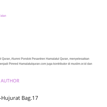
’atan
ul Quran, Alumni Pondok Pesantren Hamalatul Quran, menyelesaikan
menjadi Pimred Hamalatulquran.com juga kontributor di muslim.or.id dan
 AUTHOR
-Hujurat Bag.17