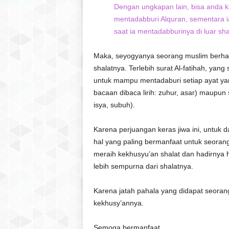
Dengan ungkapan lain, bisa anda k
mentadabburi Alquran, sementara ia
saat ia mentadabburinya di luar shal
Maka, seyogyanya seorang muslim berhas
shalatnya. Terlebih surat Al-fatihah, yang
untuk mampu mentadaburi setiap ayat yan
bacaan dibaca lirih: zuhur, asar) maupun
isya, subuh).
Karena perjuangan keras jiwa ini, untuk 
hal yang paling bermanfaat untuk seoran
meraih kekhusyu’an shalat dan hadirnya 
lebih sempurna dari shalatnya.
Karena jatah pahala yang didapat seorang
kekhusy’annya.
Semoga bermanfaat..