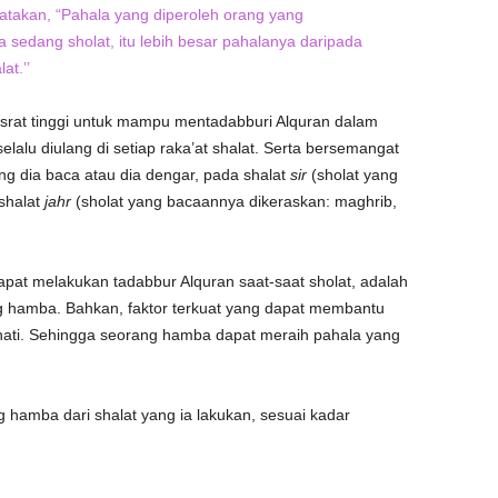
atakan, “Pahala yang diperoleh orang yang
 sedang sholat, itu lebih besar pahalanya daripada
at.’’
rat tinggi untuk mampu mentadabburi Alquran dalam
 selalu diulang di setiap raka’at shalat. Serta bersemangat
g dia baca atau dia dengar, pada shalat
sir
(sholat yang
 shalat
jahr
(sholat yang bacaannya dikeraskan: maghrib,
dapat melakukan tadabbur Alquran saat-saat sholat, adalah
g hamba. Bahkan, faktor terkuat yang dapat membantu
hati. Sehingga seorang hamba dapat meraih pahala yang
 hamba dari shalat yang ia lakukan, sesuai kadar