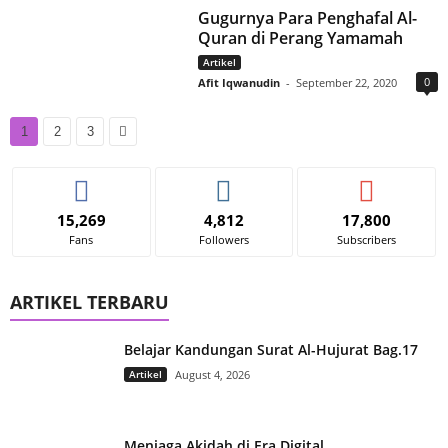
Gugurnya Para Penghafal Al-
Quran di Perang Yamamah
Artikel
0
Afit Iqwanudin
-
September 22, 2020
1
2
3
15,269
4,812
17,800
Fans
Followers
Subscribers
ARTIKEL TERBARU
Belajar Kandungan Surat Al-Hujurat Bag.17
Artikel
August 4, 2026
Menjaga Akidah di Era Digital