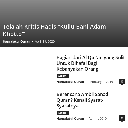
Tela’ah Kritis Hadis “Kullu Bani Adam
Khotto’”
Hamalatul Quran
-
April 19, 2020
Bagian dari Al Qur’an yang Sulit
Untuk Dihafal Bagi
Kebanyakan Orang
Artikel
0
Hamalatul Quran
-
February 4, 2019
Berencana Ambil Sanad
Quran? Kenali Syarat-
Syaratnya
Artikel
0
Hamalatul Quran
-
April 1, 2019