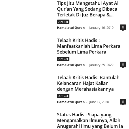
Tips Jitu Mengetahui Ayat Al
Qur’an Yang Sedang Dibaca
Terletak Di Juz Berapa &...
Artikel
0
Hamalatul Quran
-
January 16, 2019
Telaah Kritis Hadis :
Manfaatkanlah Lima Perkara
Sebelum Lima Perkara
Artikel
0
Hamalatul Quran
-
January 25, 2022
Telaah Kritis Hadis: Bantulah
Kelancaran Hajat Kalian
dengan Merahasiakannya
Artikel
0
Hamalatul Quran
-
June 17, 2020
Status Hadis : Siapa yang
Mengamalkan Ilmunya, Allah
Anugerahi Ilmu yang Belum Ia