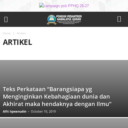
Home
Artikel
ARTIKEL
ADAB DAN AKHLAK
ALQURAN
E BOOK
FIKIH
HADITS
KHUTBAH JUMAT
NASEHAT
Teks Perkataan “Barangsiapa yg
Menginginkan Kebahagiaan dunia dan
Akhirat maka hendaknya dengan Ilmu”
Afit Iqwanudin
-
October 10, 2019