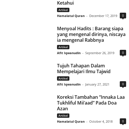
Ketahui
Artikel
0
Hamalatul Quran
-
December 17, 2019
Menyoal Hadits : Barang siapa
yang mengenal dirinya, niscaya
ia mengenal Rabbnya
Artikel
0
Afit Iqwanudin
-
September 26, 2019
Tujuh Tahapan Dalam
Mempelajari Ilmu Tajwid
Artikel
0
Afit Iqwanudin
-
January 27, 2021
Koreksi Tambahan “Innaka Laa
Tukhliful Mii’aad” Pada Doa
Azan
Artikel
0
Hamalatul Quran
-
October 4, 2018