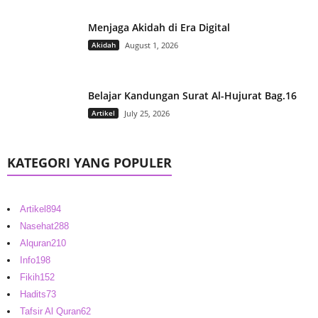
Menjaga Akidah di Era Digital
Akidah
August 1, 2026
Belajar Kandungan Surat Al-Hujurat Bag.16
Artikel
July 25, 2026
KATEGORI YANG POPULER
Artikel
894
Nasehat
288
Alquran
210
Info
198
Fikih
152
Hadits
73
Tafsir Al Quran
62