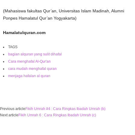
(Mahasiswa fakultas Qur’an, Universitas Islam Madinah, Alumni
Ponpes Hamalatul Qur’an Yogyakarta)
Hamalatulquran.com
TAGS
bagian alquran yang sulit dihafal
Cara menghafal Al-Qur'an
cara mudah menghafal quran
menjaga hafalan al quran
Previous article
Fikih Umrah #4 : Cara Ringkas Ibadah Umrah (b)
Next article
Fikih Umrah 6 : Cara Ringkas Ibadah Umrah (c)