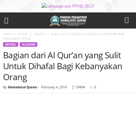
Home
Artikel
Alquran
Bagian dari Al Qur’an yang Sulit Untuk Dihafal Bagi
Kebanyakan Orang
ARTIKEL
ALQURAN
Bagian dari Al Qur’an yang Sulit
Untuk Dihafal Bagi Kebanyakan
Orang
By
Hamalatul Quran
-
February 4, 2019
59494
0