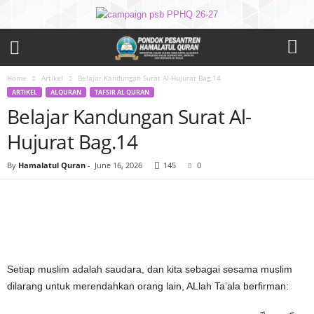
Home
Artikel
Belajar Kandungan Surat Al-Hujurat Bag.14
ARTIKEL
ALQURAN
TAFSIR AL QURAN
Belajar Kandungan Surat Al-
Hujurat Bag.14
By
Hamalatul Quran
-
June 16, 2026
145
0
Setiap muslim adalah saudara, dan kita sebagai sesama muslim
dilarang untuk merendahkan orang lain, ALlah Ta’ala berfirman: