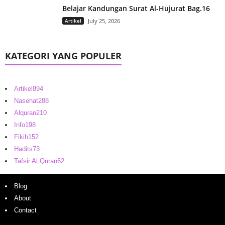
Belajar Kandungan Surat Al-Hujurat Bag.16
Artikel
July 25, 2026
KATEGORI YANG POPULER
Artikel
894
Nasehat
288
Alquran
210
Info
198
Fikih
152
Hadits
73
Tafsir Al Quran
62
Blog
About
Contact