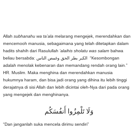
Allah
subhanahu wa ta’ala
melarang mengejek, merendahkan dan
mencemooh manusia, sebagaimana yang telah ditetapkan dalam
hadits shahih dari Rasulullah
‘alaihis sholatu was salam
bahwa
beliau bersabda: الكبر بطر الحق وغمص الناس “Kesombongan
adalah menolak kebenaran dan memandang rendah orang lain.”
HR. Muslim. Maka menghina dan merendahkan manusia
hukumnya haram, dan bisa jadi orang yang dihina itu lebih tinggi
derajatnya di sisi Allah dan lebih dicintai oleh-Nya dari pada orang
yang mengejek dan menghinanya.
وَلَا تَلْمِزُوا أَنفُسَكُم
“Dan janganlah suka mencela dirimu sendiri”