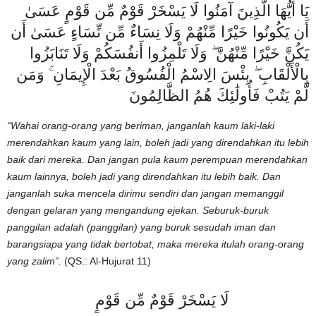
يَا أَيُّهَا الَّذِينَ آمَنُوا لَا يَسْخَرْ قَوْمٌ مِّن قَوْمٍ عَسَىٰ
أَن يَكُونُوا خَيْرًا مِّنْهُمْ وَلَا نِسَاءٌ مِّن نِّسَاءٍ عَسَىٰ أَن
يَكُنَّ خَيْرًا مِّنْهُنَّ ۖ وَلَا تَلْمِزُوا أَنفُسَكُمْ وَلَا تَنَابَزُوا
بِالْأَلْقَابِ ۖ بِئْسَ الِاسْمُ الْفُسُوقُ بَعْدَ الْإِيمَانِ ۚ وَمَن
لَّمْ يَتُبْ فَأُولَٰئِكَ هُمُ الظَّالِمُونَ
“Wahai orang-orang yang beriman, janganlah kaum laki-laki
merendahkan kaum yang lain, boleh jadi yang direndahkan itu lebih
baik dari mereka. Dan jangan pula kaum perempuan merendahkan
kaum lainnya, boleh jadi yang direndahkan itu lebih baik. Dan
janganlah suka mencela dirimu sendiri dan jangan memanggil
dengan gelaran yang mengandung ejekan. Seburuk-buruk
panggilan adalah (panggilan) yang buruk sesudah iman dan
barangsiapa yang tidak bertobat, maka mereka itulah orang-orang
yang zalim”.
(QS.: Al-Hujurat 11)
لَا يَسْخَرْ قَوْمٌ مِّن قَوْمٍ