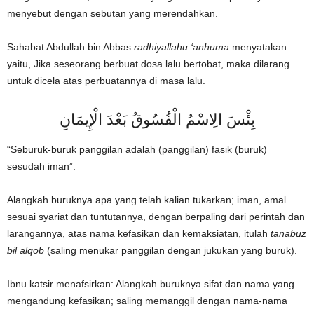
menyebut dengan sebutan yang merendahkan.
Sahabat Abdullah bin Abbas
radhiyallahu ‘anhuma
menyatakan:
yaitu, Jika seseorang berbuat dosa lalu bertobat, maka dilarang
untuk dicela atas perbuatannya di masa lalu.
بِئْسَ الِاسْمُ الْفُسُوقُ بَعْدَ الْإِيمَانِ
“Seburuk-buruk panggilan adalah (panggilan) fasik (buruk)
sesudah iman”.
Alangkah buruknya apa yang telah kalian tukarkan; iman, amal
sesuai syariat dan tuntutannya, dengan berpaling dari perintah dan
larangannya, atas nama kefasikan dan kemaksiatan, itulah
tanabuz
bil alqob
(saling menukar panggilan dengan jukukan yang buruk).
Ibnu katsir menafsirkan: Alangkah buruknya sifat dan nama yang
mengandung kefasikan; saling memanggil dengan nama-nama