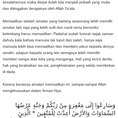
kesalahannya maka disaat itulah kita menjadi pribadi yang mulia
dan ditinggikan derajatnya oleh Allah Ta’ala.
Memaafkan adalah amalan yang kadang seseorang lebih memilih
amalan lain saja yang lebih sulit dan rumit serta berresiko
ketimbang harus memaafkan. Padahal sudah lumrah sejak zaman
dahulu kala bahwa manusia tak luput dari salah, hanya saja
manusia lebih bisa memaafkan dan memberi udzur kepada dirinya
sendiri, adapun kepada orang lain seringnya lebih memilih
memberi sangsi atas luka yang menganga, hati yang teriris derita,
hak yang terabaikan sia-sia, pengkhianatan yang selalu membekas
di dada.
Karena beratnya amalan memaafkan ini, sampai-sampai Allah
mengkhususkan dalam firman-Nya:
وَسَارِعُوا إِلَى مَغْفِرَةٍ مِنْ رَبِّكُمْ وَجَنَّةٍ عَرْضُهَا
السَّمَاوَاتُ وَالأرْضُ أُعِدَّتْ لِلْمُتَّقِينَ * الَّذِينَ