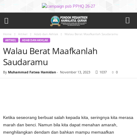
Home
Artikel
Adab dan Akhlak
Walau Berat Maafkanlah Saudaramu
ARTIKEL
ADAB DAN AKHLAK
Walau Berat Maafkanlah
Saudaramu
By
Muhammad Fatwa Hamidan
-
November 13, 2023
1037
0
Ketika seseorang berbuat salah kepada kita, seringnya kita merasa
marah dan benci. Namun bila kita dapat menahan amarah,
menghilangkan dendam dan bahkan mampu memaafkan