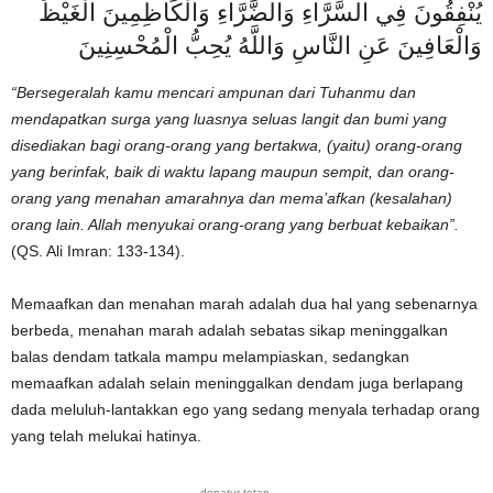
يُنْفِقُونَ فِي السَّرَّاءِ وَالضَّرَّاءِ وَالْكَاظِمِينَ الْغَيْظَ
وَالْعَافِينَ عَنِ النَّاسِ وَاللَّهُ يُحِبُّ الْمُحْسِنِينَ
“Bersegeralah kamu mencari ampunan dari Tuhanmu dan
mendapatkan surga yang luasnya seluas langit dan bumi yang
disediakan bagi orang-orang yang bertakwa, (yaitu) orang-orang
yang berinfak, baik di waktu lapang maupun sempit, dan orang-
orang yang menahan amarahnya dan mema’afkan (kesalahan)
orang lain. Allah menyukai orang-orang yang berbuat kebaikan”.
(QS. Ali Imran: 133-134).
Memaafkan dan menahan marah adalah dua hal yang sebenarnya
berbeda, menahan marah adalah sebatas sikap meninggalkan
balas dendam tatkala mampu melampiaskan, sedangkan
memaafkan adalah selain meninggalkan dendam juga berlapang
dada meluluh-lantakkan ego yang sedang menyala terhadap orang
yang telah melukai hatinya.
donatur-tetap