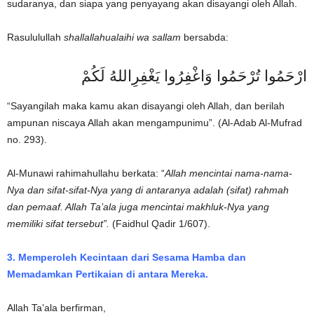
sudaranya, dan siapa yang penyayang akan disayangi oleh Allah.
Rasululullah
shallallahualaihi wa sallam
bersabda:
ارْحَمُوا تُرْحَمُوا وَاغْفِرُوا يَغْفِرِاللهُ لَكُمْ
“Sayangilah maka kamu akan disayangi oleh Allah, dan berilah
ampunan niscaya Allah akan mengampunimu”. (Al-Adab Al-Mufrad
no. 293).
Al-Munawi rahimahullahu berkata: “
Allah mencintai nama-nama-
Nya dan sifat-sifat-Nya yang di antaranya adalah (sifat) rahmah
dan pemaaf. Allah Ta’ala juga mencintai makhluk-Nya yang
memiliki sifat tersebut”.
(Faidhul Qadir 1/607).
3. Memperoleh Kecintaan dari Sesama Hamba dan
Memadamkan Pertikaian di antara Mereka.
Allah Ta’ala berfirman,