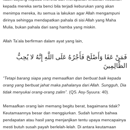
kepada mereka serta benci bila terjadi keburukan yang akan
menimpa mereka, itu semua ia lakukan agar Allah mengampuni
dirinya sehingga mendapatkan pahala di sisi Allah yang Maha
Mulia, bukan pahala dari sang hamba yang miskin.
Allah Ta’ala berfirman dalam ayat yang lain,
فَمَنْ عَفَا وَأَصْلَحَ فَأَجْرُهُ عَلَى اللَّهِ إِنَّهُ لا يُحِبُّ
الظَّالِمِينَ
“Tetapi barang siapa yang memaafkan dan berbuat baik kepada
orang yang berbuat jahat maka pahalanya dari Allah. Sungguh, Dia
tidak menyukai orang-orang zalim”.
(QS. Asy-Syuura: 40).
Memaafkan orang lain memang begitu berat, bagaimana tidak?
Keutamaannya besar dan menggiurkan. Sudah lumrah bahwa
pendapatan atau hasil yang menjanjikan tentu upaya mencapainya
mesti butuh susah payah berlelah-lelah. Di antara keutamaan