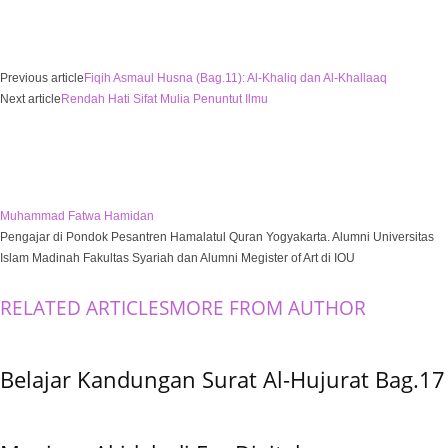
Previous article
Fiqih Asmaul Husna (Bag.11): Al-Khaliq dan Al-Khallaaq
Next article
Rendah Hati Sifat Mulia Penuntut Ilmu
Muhammad Fatwa Hamidan
Pengajar di Pondok Pesantren Hamalatul Quran Yogyakarta. Alumni Universitas
Islam Madinah Fakultas Syariah dan Alumni Megister of Art di IOU
RELATED ARTICLES
MORE FROM AUTHOR
Belajar Kandungan Surat Al-Hujurat Bag.17