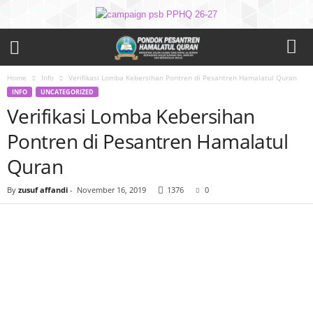
Home
Info
Verifikasi Lomba Kebersihan Pontren di Pesantren Hamalatul Quran
INFO
UNCATEGORIZED
Verifikasi Lomba Kebersihan
Pontren di Pesantren Hamalatul
Quran
By
zusuf affandi
-
November 16, 2019
1376
0