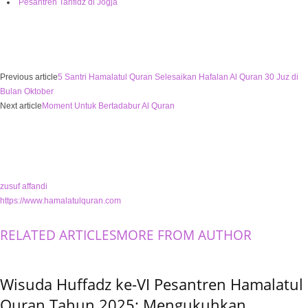
Pesantren Tahfidz di Jogja
Previous article
5 Santri Hamalatul Quran Selesaikan Hafalan Al Quran 30 Juz di
Bulan Oktober
Next article
Moment Untuk Bertadabur Al Quran
zusuf affandi
https://www.hamalatulquran.com
RELATED ARTICLES
MORE FROM AUTHOR
Wisuda Huffadz ke-VI Pesantren Hamalatul
Quran Tahun 2025: Mengukuhkan