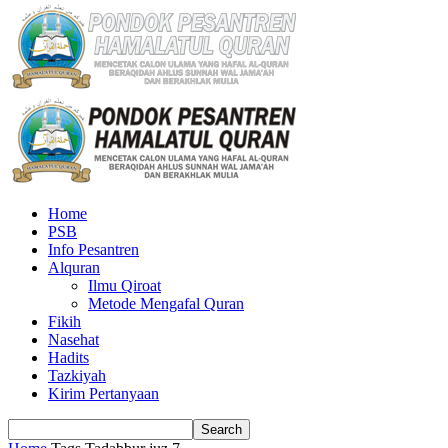
Home
PSB
Info Pesantren
Alquran
Ilmu Qiroat
Metode Mengafal Quran
Fikih
Nasehat
Hadits
Tazkiyah
Kirim Pertanyaan