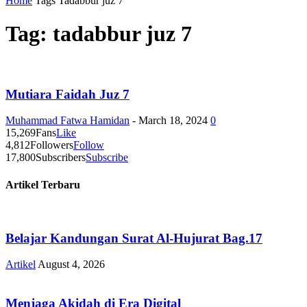
Home
Tags
Tadabbur juz 7
Tag: tadabbur juz 7
Mutiara Faidah Juz 7
Muhammad Fatwa Hamidan
-
March 18, 2024
0
15,269
Fans
Like
4,812
Followers
Follow
17,800
Subscribers
Subscribe
Artikel Terbaru
Belajar Kandungan Surat Al-Hujurat Bag.17
Artikel
August 4, 2026
Menjaga Akidah di Era Digital