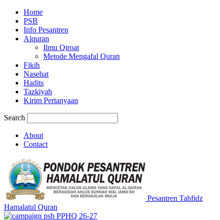
Home
PSB
Info Pesantren
Alquran
Ilmu Qiroat
Metode Mengafal Quran
Fikih
Nasehat
Hadits
Tazkiyah
Kirim Pertanyaan
Search
About
Contact
Pesantren Tahfidz
Hamalatul Quran