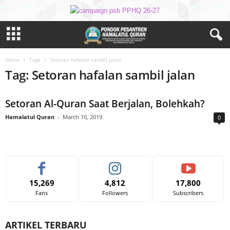
Home
Tags
Setoran hafalan sambil jalan
Tag: Setoran hafalan sambil jalan
Setoran Al-Quran Saat Berjalan, Bolehkah?
Hamalatul Quran
-
March 10, 2019
0
15,269
4,812
17,800
Fans
Followers
Subscribers
ARTIKEL TERBARU