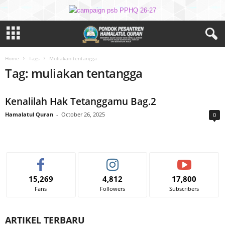
Home
Tags
Muliakan tentangga
Tag: muliakan tentangga
Kenalilah Hak Tetanggamu Bag.2
Hamalatul Quran
-
October 26, 2025
0
15,269
4,812
17,800
Fans
Followers
Subscribers
ARTIKEL TERBARU