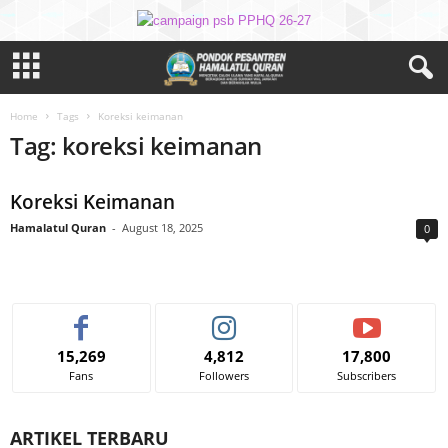
Home
Tags
Koreksi keimanan
Tag: koreksi keimanan
Koreksi Keimanan
Hamalatul Quran
-
August 18, 2025
0
15,269
4,812
17,800
Fans
Followers
Subscribers
ARTIKEL TERBARU