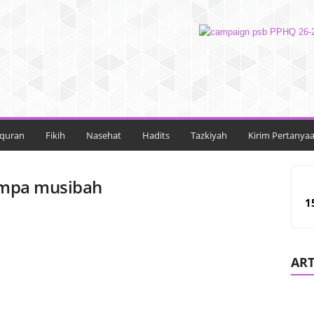
lquran
Fikih
Nasehat
Hadits
Tazkiyah
Kirim Pertanya
timpa musibah
1
ART