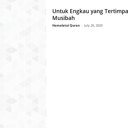
l
Untuk Engkau yang Tertimp
a
Musibah
t
u
Hamalatul Quran
-
July 26, 2020
l
Q
u
r
a
n