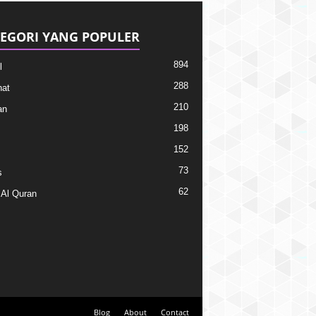
EGORI YANG POPULER
894
l
288
at
210
an
198
152
73
s
62
 Al Quran
Blog
About
Contact