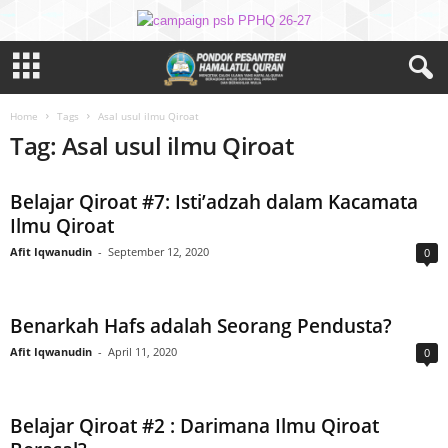
Home
Tags
Asal usul ilmu Qiroat
Tag: Asal usul ilmu Qiroat
Belajar Qiroat #7: Isti’adzah dalam Kacamata
Ilmu Qiroat
Afit Iqwanudin
-
September 12, 2020
0
Benarkah Hafs adalah Seorang Pendusta?
Afit Iqwanudin
-
April 11, 2020
0
Belajar Qiroat #2 : Darimana Ilmu Qiroat