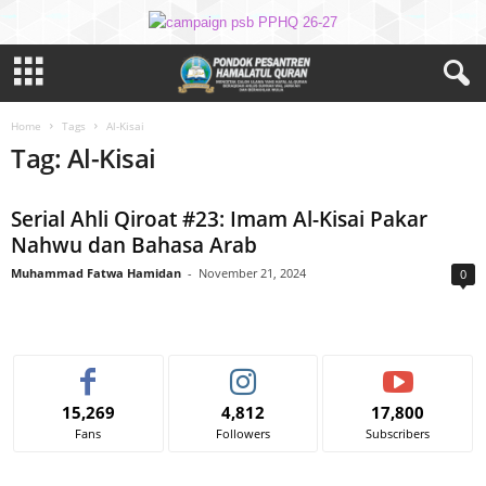
Home
Tags
Al-Kisai
Tag: Al-Kisai
Serial Ahli Qiroat #23: Imam Al-Kisai Pakar
Nahwu dan Bahasa Arab
Muhammad Fatwa Hamidan
-
November 21, 2024
0
15,269
4,812
17,800
Fans
Followers
Subscribers