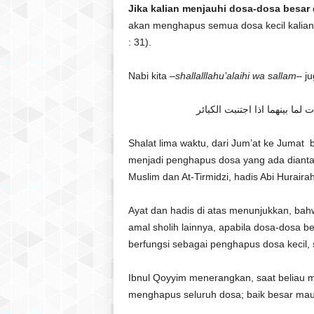
Jika kalian menjauhi dosa-dosa besar
akan menghapus semua dosa kecil kalian
: 31).
Nabi kita –
shallalllahu’alaihi wa sallam
– j
 بينهما اذا اجتنبت الكبائر
Shalat lima waktu, dari Jum’at ke Jumat 
menjadi penghapus dosa yang ada diant
Muslim dan At-Tirmidzi, hadis Abi Huraira
Ayat dan hadis di atas menunjukkan, bah
amal sholih lainnya, apabila dosa-dosa be
berfungsi sebagai penghapus dosa kecil, 
Ibnul Qoyyim menerangkan, saat beliau
menghapus seluruh dosa; baik besar mau