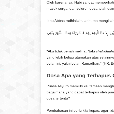
Oleh karenanya, Nabi sangat memperhatik
masuk surga, dan seluruh dosa telah dia
Ibnu Abbas radhiallahu anhuma mengisa
ْرِهِ إِلا هَذَا الْيَوْمَ يَوْمَ عَاشُورَاءَ وَهَذَا الشَّهْرَ يَعْنِي
“Aku tidak penah melihat Nabi
shallallaah
yang lebih beliau utamakan atas selainnya 
bulan ini, yakni bulan Ramadhan.” (HR. B
Dosa Apa yang Terhapus 
Puasa Asyuro memiliki keutamaan mengh
bagaimana yang dapat terhapus oleh pua
dosa tertentu?
Pembahasan ini perlu kita kupas, agar ti