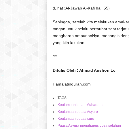
(Lihat :Al-Jawab Al-Kafi hal. 55)
Sehingga, setelah kita melakukan amal-am
tangan untuk selalu bertaubat saat terjat
mengharap ampunanNya, menangis denga
yang kita lakukan.
***
Ditulis Oleh : Ahmad Anshori Lc.
Hamalatulquran.com
TAGS
Keutamaan bulan Muharram
Keutamaan puasa Asyuro
Keutamaan puasa suro
Puasa Asyura menghapus dosa setahun