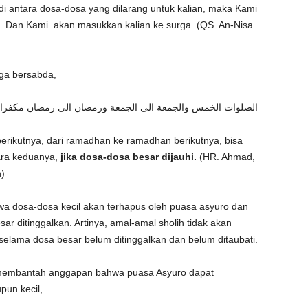
di antara dosa-dosa yang dilarang untuk kalian, maka Kami
. Dan Kami akan masukkan kalian ke surga. (QS. An-Nisa
uga bersabda,
الصلوات الخمس والجمعة الى الجمعة ورمضان الى رمضان مكفرات لما
berikutnya, dari ramadhan ke ramadhan berikutnya, bisa
ara keduanya,
jika dosa-dosa besar dijauhi.
(HR. Ahmad,
h)
wa dosa-dosa kecil akan terhapus oleh puasa asyuro dan
sar ditinggalkan. Artinya, amal-amal sholih tidak akan
selama dosa besar belum ditinggalkan dan belum ditaubati.
 membantah anggapan bahwa puasa Asyuro dapat
pun kecil,