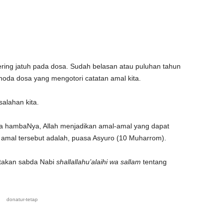
ering jatuh pada dosa. Sudah belasan atau puluhan tahun
k noda dosa yang mengotori catatan amal kita.
alahan kita.
da hambaNya, Allah menjadikan amal-amal yang dapat
amal tersebut adalah, puasa Asyuro (10 Muharrom).
itakan sabda Nabi
shallallahu’alaihi wa sallam
tentang
donatur-tetap