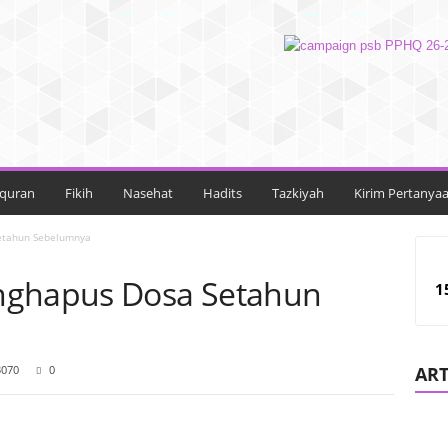
lquran
Fikih
Nasehat
Hadits
Tazkiyah
Kirim Pertanya
etahun Sebelumnya
nghapus Dosa Setahun
1
3070
0
ART