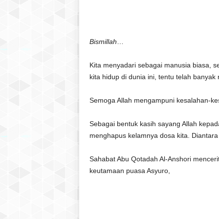
l
a
t
u
Bismillah
…
l
Q
Kita menyadari sebagai manusia biasa, s
u
kita hidup di dunia ini, tentu telah banya
r
a
Semoga Allah mengampuni kesalahan-kes
n
Sebagai bentuk kasih sayang Allah kepa
menghapus kelamnya dosa kita. Diantara 
Sahabat Abu Qotadah Al-Anshori mencer
keutamaan puasa Asyuro,