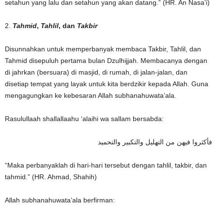
setahun yang lalu dan setahun yang akan datang.” (HR. An Nasa’i)
2.
Tahmid
,
Tahlil
, dan
Takbir
Disunnahkan untuk memperbanyak membaca Takbir, Tahlil, dan
Tahmid disepuluh pertama bulan Dzulhijjah. Membacanya dengan
di jahrkan (bersuara) di masjid, di rumah, di jalan-jalan, dan
disetiap tempat yang layak untuk kita berdzikir kepada Allah. Guna
mengagungkan ke kebesaran Allah subhanahuwata’ala.
Rasulullaah shallallaahu ‘alaihi wa sallam bersabda:
فأكثروا فيهن من التهليل والتكبير والتحميد
“Maka perbanyaklah di hari-hari tersebut dengan tahlil, takbir, dan
tahmid.” (HR. Ahmad, Shahih)
Allah subhanahuwata’ala berfirman: