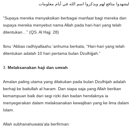
ليشهدوا منافع لهم ويذكروا اسم الله في أيام معلومات
“Supaya mereka menyaksikan berbagai manfaat bagi mereka dan
supaya mereka menyebut nama Allah pada hari-hari yang telah
ditentukan…” (QS. Al Hajj: 28)
Ibnu ‘Abbas radhiyallaahu ‘anhuma berkata, “Hari-hari yang telah
ditentukan adalah 10 hari pertama bulan Dzulhijjah.”
3.
Melaksanakan haji dan umrah
Amalan paling utama yang dilakukan pada bulan Dzulhijah adalah
berhaji ke baitullah al haram. Dan siapa saja yang Allah berikan
kemampuan baik dari segi rizki dan badan hendaknya ia
menyegerakan dalam melaksanakan kewajiban yang ke lima dalam
Islam.
Allah subhanahuwata’ala berfirman: