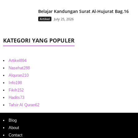
Belajar Kandungan Surat Al-Hujurat Bag.16
Artikel
July 25, 2026
KATEGORI YANG POPULER
Artikel
894
Nasehat
288
Alquran
210
Info
198
Fikih
152
Hadits
73
Tafsir Al Quran
62
Blog
About
Contact