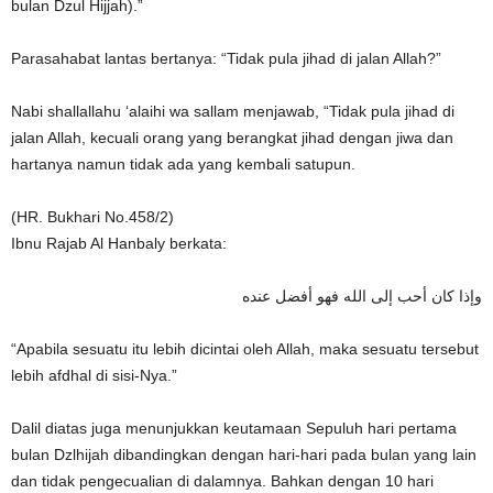
bulan Dzul Hijjah).”
Parasahabat lantas bertanya: “Tidak pula jihad di jalan Allah?”
Nabi shallallahu ‘alaihi wa sallam menjawab, “Tidak pula jihad di
jalan Allah, kecuali orang yang berangkat jihad dengan jiwa dan
hartanya namun tidak ada yang kembali satupun.
(HR. Bukhari No.458/2)
Ibnu Rajab Al Hanbaly berkata:
وإذا كان أحب إلى الله فهو أفضل عنده
“Apabila sesuatu itu lebih dicintai oleh Allah, maka sesuatu tersebut
lebih afdhal di sisi-Nya.”
Dalil diatas juga menunjukkan keutamaan Sepuluh hari pertama
bulan Dzlhijah dibandingkan dengan hari-hari pada bulan yang lain
dan tidak pengecualian di dalamnya. Bahkan dengan 10 hari