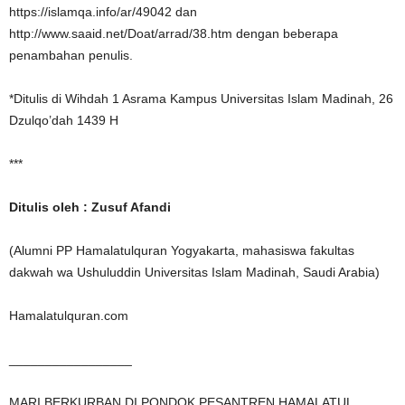
https://islamqa.info/ar/49042 dan
http://www.saaid.net/Doat/arrad/38.htm dengan beberapa
penambahan penulis.
*Ditulis di Wihdah 1 Asrama Kampus Universitas Islam Madinah, 26
Dzulqo’dah 1439 H
***
Ditulis oleh : Zusuf Afandi
(Alumni PP Hamalatulquran Yogyakarta, mahasiswa fakultas
dakwah wa Ushuluddin Universitas Islam Madinah, Saudi Arabia)
Hamalatulquran.com
_________________
MARI BERKURBAN DI PONDOK PESANTREN HAMALATUL