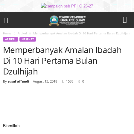
Home
Artikel
Memperbanyak Amalan Ibadah Di 10 Hari Pertama Bulan Dzulhijah
ARTIKEL
NASEHAT
Memperbanyak Amalan Ibadah
Di 10 Hari Pertama Bulan
Dzulhijah
By
zusuf affandi
-
August 13, 2018
1588
0
Bismillah…