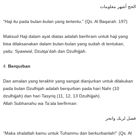
الحج أشهر معلومات
“Haji itu pada bulan-bulan yang tertentu.” (Qs. Al Baqarah: 197)
Maksud Haji dalam ayat diatas adalah berihram untuk haji yang
bisa dilaksanakan dalam bulan-bulan yang sudah di tentukan,
yaitu: Syawwal, Dzulqa’dah dan Dzulhijjah.
4.
Berqurban
Dan amalan yang terakhir yang sangat dianjurkan untuk dilakukan
pada bulan Dzulhijah adalah berqurban pada hari Nahr (10
dzulhijjah) dan hari Tasyriq (11, 12, 13 Dzulhijjah).
Allah Subhanahu wa Ta’ala berfirman:
فصل لربك وانحر
“Maka shalatlah kamu untuk Tuhanmu dan berkurbanlah!” (Qs. Al