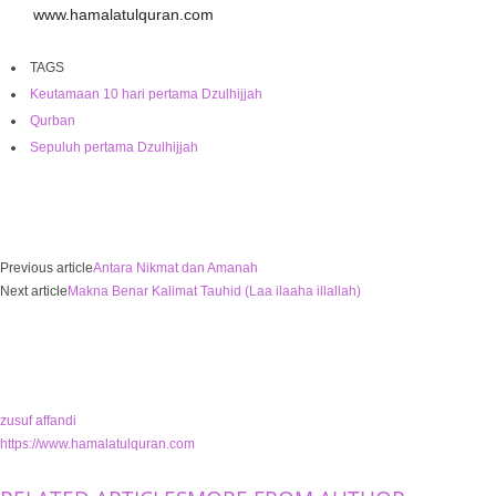
www.hamalatulquran.com
TAGS
Keutamaan 10 hari pertama Dzulhijjah
Qurban
Sepuluh pertama Dzulhijjah
Previous article
Antara Nikmat dan Amanah
Next article
Makna Benar Kalimat Tauhid (Laa ilaaha illallah)
zusuf affandi
https://www.hamalatulquran.com