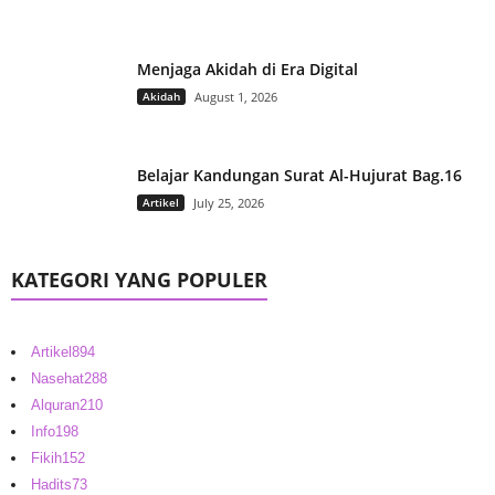
Menjaga Akidah di Era Digital
Akidah
August 1, 2026
Belajar Kandungan Surat Al-Hujurat Bag.16
Artikel
July 25, 2026
KATEGORI YANG POPULER
Artikel
894
Nasehat
288
Alquran
210
Info
198
Fikih
152
Hadits
73