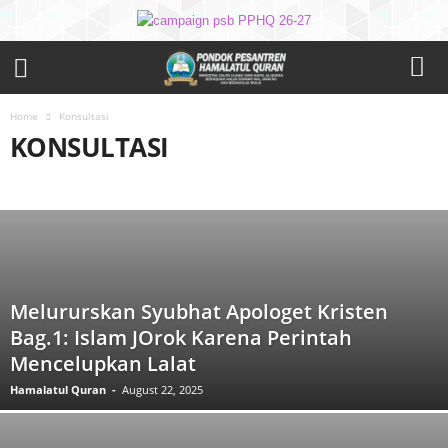
Home
Konsultasi
KONSULTASI
AKIDAH
ALUMNI MENYAPA
AQIDAH
ARTIKEL
FASHION
GADGETS
GALERI
INFO
KONSULTASI
LIFESTYLE
SPORTS
TAZKIYAH
TESTIMONI
TRAVEL
VIDEOS
Melururskan Syubhat Apologet Kristen
Bag.1: Islam JOrok Karena Perintah
Mencelupkan Lalat
Hamalatul Quran
-
August 22, 2025