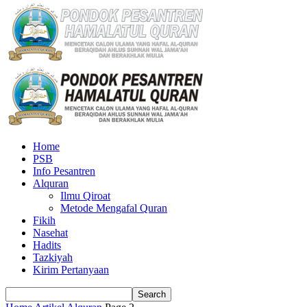
Home
PSB
Info Pesantren
Alquran
Ilmu Qiroat
Metode Mengafal Quran
Fikih
Nasehat
Hadits
Tazkiyah
Kirim Pertanyaan