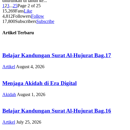
diturunkan di tahun ke...
1
2
3
...
25
Page 2 of 25
15,269
Fans
Like
4,812
Followers
Follow
17,800
Subscribers
Subscribe
Artikel Terbaru
Belajar Kandungan Surat Al-Hujurat Bag.17
Artikel
August 4, 2026
Menjaga Akidah di Era Digital
Akidah
August 1, 2026
Belajar Kandungan Surat Al-Hujurat Bag.16
Artikel
July 25, 2026