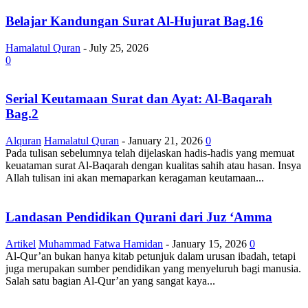
Belajar Kandungan Surat Al-Hujurat Bag.16
Hamalatul Quran
-
July 25, 2026
0
Serial Keutamaan Surat dan Ayat: Al-Baqarah
Bag.2
Alquran
Hamalatul Quran
-
January 21, 2026
0
Pada tulisan sebelumnya telah dijelaskan hadis-hadis yang memuat
keuataman surat Al-Baqarah dengan kualitas sahih atau hasan. Insya
Allah tulisan ini akan memaparkan keragaman keutamaan...
Landasan Pendidikan Qurani dari Juz ‘Amma
Artikel
Muhammad Fatwa Hamidan
-
January 15, 2026
0
Al-Qur’an bukan hanya kitab petunjuk dalam urusan ibadah, tetapi
juga merupakan sumber pendidikan yang menyeluruh bagi manusia.
Salah satu bagian Al-Qur’an yang sangat kaya...