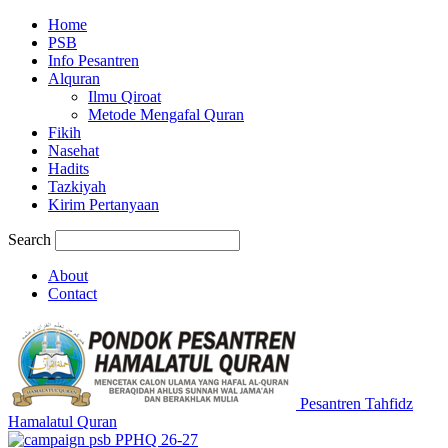
Home
PSB
Info Pesantren
Alquran
Ilmu Qiroat
Metode Mengafal Quran
Fikih
Nasehat
Hadits
Tazkiyah
Kirim Pertanyaan
Search
About
Contact
Pesantren Tahfidz
Hamalatul Quran