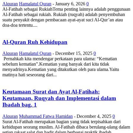
Alquran
Hamalatul Quran
-
January 6, 2026
0
Al-Fatihah sebagai RukiahTema penting lainnya adalah penggunaan
Al-Fatihah sebagai rukiah. Rukiah (ruqyah) adalah penyembuhan
suatu penyakit dengan pembacaan ayat-ayat suci Al-Qur’an atau
doa-doa tertentu....
Al-Quran Ruh Kehidupan
Alquran
Hamalatul Quran
-
December 15, 2025
0
Pernahkah kita mendengar perkataan para ulama: “Kematian
sebelum kematian”.Kematian yang banyak dari kita tidak
menyadrinya.Kematian yang ditakutkan oleh para ulama.Yaitu
matinya hati seseorang dari...
Keutamaan Surat dan Ayat Al-Fatihah:
Keutamaan, Ruqyah dan Implementasi dalam
Ibadah bag. 1
Alquran
Muhammad Fatwa Hamidan
-
December 4, 2025
0
Surat Al-Fatihah merupakan bagian yang tidak terpisahkan dari
kehidupan seorang muslim. Al-Fatihah dibaca berulang-ulang dalam
setiap rakaat salat dan hadir dalam berbagai praktik ibadah...