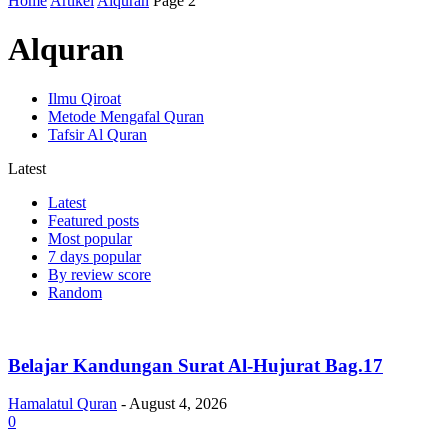
Home
Artikel
Alquran
Page 2
Alquran
Ilmu Qiroat
Metode Mengafal Quran
Tafsir Al Quran
Latest
Latest
Featured posts
Most popular
7 days popular
By review score
Random
Belajar Kandungan Surat Al-Hujurat Bag.17
Hamalatul Quran
-
August 4, 2026
0