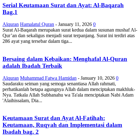
Serial Keutamaan Surat dan Ayat: Al-Baqarah
Bag.1
Alquran
Hamalatul Quran
-
January 11, 2026
0
Surat Al-Baqarah merupakan surat kedua dalam susunan mushaf Al-
Qur’an dan sekaligus menjadi surat terpanjang. Surat ini terdiri atas
286 ayat yang tersebar dalam tiga...
Bersaing dalam Kebaikan: Menghafal Al-Quran
adalah Ibadah Terbaik
Alquran
Muhammad Fatwa Hamidan
-
January 10, 2026
0
Saudaraku seiman yang semoga senantiasa Allah rahmati,
perhatikanlah betapa agungnya Allah dalam menciptakan makhluk-
Nya. Tatkala Allah Subhanahu wa Ta'ala menciptakan Nabi Adam
'Alaihissalam, Dia...
Keutamaan Surat dan Ayat Al-Fatihah:
Keutamaan, Ruqyah dan Implementasi dalam
Ibadah bag. 2