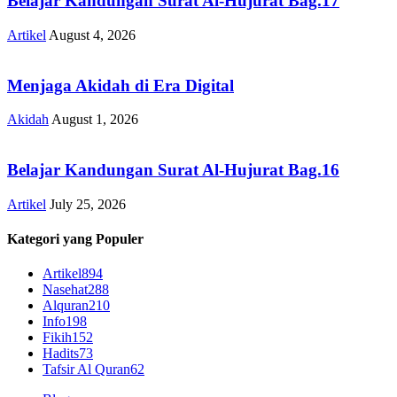
Belajar Kandungan Surat Al-Hujurat Bag.17
Artikel
August 4, 2026
Menjaga Akidah di Era Digital
Akidah
August 1, 2026
Belajar Kandungan Surat Al-Hujurat Bag.16
Artikel
July 25, 2026
Kategori yang Populer
Artikel
894
Nasehat
288
Alquran
210
Info
198
Fikih
152
Hadits
73
Tafsir Al Quran
62