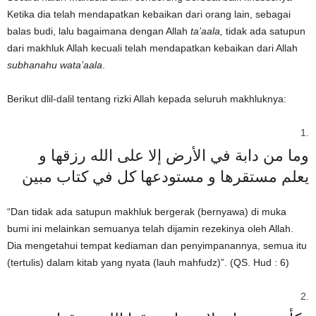
Ketika dia telah mendapatkan kebaikan dari orang lain, sebagai
balas budi, lalu bagaimana dengan Allah
ta’aala,
tidak ada satupun
dari makhluk Allah kecuali telah mendapatkan kebaikan dari Allah
subhanahu wata’aala
.
Berikut dlil-dalil tentang rizki Allah kepada seluruh makhluknya:
وما من دابة في الأرض إلا على الله رزقها و
يعلم مستقرها و مستودعها كل في كتاب مبين
“Dan tidak ada satupun makhluk bergerak (bernyawa) di muka
bumi ini melainkan semuanya telah dijamin rezekinya oleh Allah.
Dia mengetahui tempat kediaman dan penyimpanannya, semua itu
(tertulis) dalam kitab yang nyata (lauh mahfudz)”. (QS. Hud : 6)