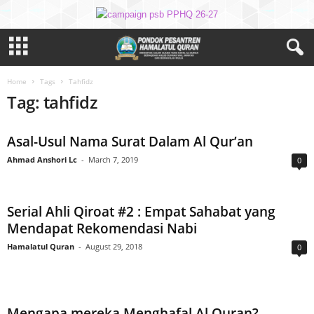
Home
Tags
Tahfidz
Tag: tahfidz
Asal-Usul Nama Surat Dalam Al Qur’an
Ahmad Anshori Lc
-
March 7, 2019
0
Serial Ahli Qiroat #2 : Empat Sahabat yang
Mendapat Rekomendasi Nabi
Hamalatul Quran
-
August 29, 2018
0
Mengapa mereka Menghafal Al Quran?