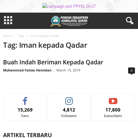
Home
Tags
Iman kepada Qadar
Tag: Iman kepada Qadar
Buah Indah Beriman Kepada Qadar
Muhammad Fatwa Hamidan
-
March 15, 2019
0
15,269
4,812
17,800
Fans
Followers
Subscribers
ARTIKEL TERBARU