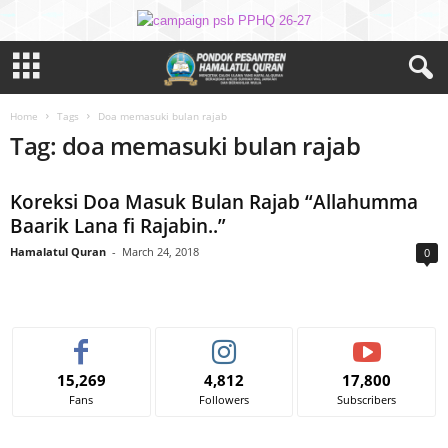
Home
Tags
Doa memasuki bulan rajab
Tag: doa memasuki bulan rajab
Koreksi Doa Masuk Bulan Rajab “Allahumma
Baarik Lana fi Rajabin..”
Hamalatul Quran
-
March 24, 2018
0
15,269
4,812
17,800
Fans
Followers
Subscribers